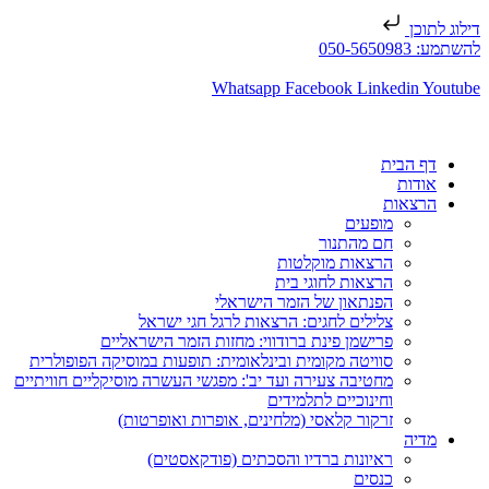
דילוג לתוכן
להשתמע: 050-5650983
Whatsapp
Facebook
Linkedin
Youtube
דף הבית
אודות
הרצאות
מופעים
חם מהתנור
הרצאות מוקלטות
הרצאות לחוגי בית
הפנתאון של הזמר הישראלי
צלילים לחגים: הרצאות לרגל חגי ישראל
פרישמן פינת ברודווי: מחזות הזמר הישראליים
סוויטה מקומית ובינלאומית: תופעות במוסיקה הפופולרית
מחטיבה צעירה ועד יב': מפגשי העשרה מוסיקליים חוויתיים
וחינוכיים לתלמידים
זרקור קלאסי (מלחינים, אופרות ואופרטות)
מדיה
ראיונות ברדיו והסכתים (פודקאסטים)
כנסים