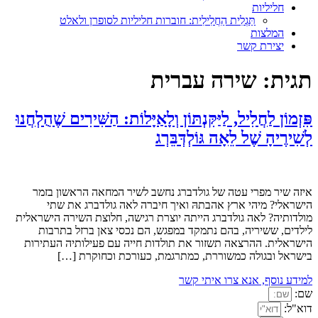
חליליות
תַּגְלִית הַחֲלִילִית: חוברות חליליות לסופרן ולאלט
המלצות
יצירת קשר
תגית:
שירה עברית
פִּזְמוֹן לַחֲלִיל, לַיַּקִּנְתּוֹן וְלָאַיָּלוֹת: הַשִּׁירִים שֶׁהֻלְחֲנוּ
לְשִׁירֶיהָ שֶׁל לֵאָה גּוֹלְדְּבֵּרְג
איזה שיר מפרי עטה של גולדברג נחשב לשיר המחאה הראשון בזמר
הישראלי? מיהי ארץ אהבתהּ ואיך חיברה לאה גולדברג את שתי
מולדותיה? לאה גולדברג הייתה יוצרת רגישה, חלוצת השירה הישראלית
לילדים, ששיריה, בהם נתמקד במפגש, הם נכסי צאן ברזל בתרבות
הישראלית. ההרצאה תשזור את תולדות חייה עם פעילותיה העתירות
בישראל ובגולה כמשוררת, כמתרגמת, כעורכת וכחוקרת […]
למידע נוסף, אנא צרו איתי קשר
שם:
דוא"ל: