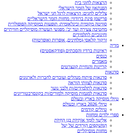
הרצאות לחוגי בית
הפנתאון של הזמר הישראלי
צלילים לחגים: הרצאות לרגל חגי ישראל
פרישמן פינת ברודווי: מחזות הזמר הישראליים
סוויטה מקומית ובינלאומית: תופעות במוסיקה הפופולרית
מחטיבה צעירה ועד יב': מפגשי העשרה מוסיקליים חוויתיים
וחינוכיים לתלמידים
זרקור קלאסי (מלחינים, אופרות ואופרטות)
מדיה
ראיונות ברדיו והסכתים (פודקאסטים)
כנסים
מאמרים
קריינות והנחיית קונצרטים
סדנאות
סדנאות פיתוח מנהלים ועובדים לחברות ולארגונים
סדנאות לצוותי הוראה
סדנאות לתלמידים/ות ולבני נוער
סדנאות למגמות מוסיקה ולמורים/ות בקונסרבטוריונים
טיולי מוסיקה בארץ ובעולם
טיולי 2026 בארץ ובעולם
טיולים קודמים
ספרי ילדים ומחזות
אֱלִיעָד לוֹמֵד אוֹתִיּוֹת בְּגַן הַחַיּוֹת
הַמִּשְׁקָפַיִם הַוְּרֻדִּים שֶׁל יָעֵל
מחזות מוסיקליים