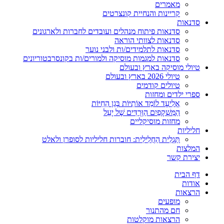
מאמרים
קריינות והנחיית קונצרטים
סדנאות
סדנאות פיתוח מנהלים ועובדים לחברות ולארגונים
סדנאות לצוותי הוראה
סדנאות לתלמידים/ות ולבני נוער
סדנאות למגמות מוסיקה ולמורים/ות בקונסרבטוריונים
טיולי מוסיקה בארץ ובעולם
טיולי 2026 בארץ ובעולם
טיולים קודמים
ספרי ילדים ומחזות
אֱלִיעָד לוֹמֵד אוֹתִיּוֹת בְּגַן הַחַיּוֹת
הַמִּשְׁקָפַיִם הַוְּרֻדִּים שֶׁל יָעֵל
מחזות מוסיקליים
חליליות
תַּגְלִית הַחֲלִילִית: חוברות חליליות לסופרן ולאלט
המלצות
יצירת קשר
דף הבית
אודות
הרצאות
מופעים
חם מהתנור
הרצאות מוקלטות