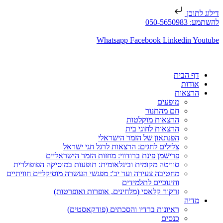
דילוג לתוכן
להשתמע: 050-5650983
Whatsapp
Facebook
Linkedin
Youtube
דף הבית
אודות
הרצאות
מופעים
חם מהתנור
הרצאות מוקלטות
הרצאות לחוגי בית
הפנתאון של הזמר הישראלי
צלילים לחגים: הרצאות לרגל חגי ישראל
פרישמן פינת ברודווי: מחזות הזמר הישראליים
סוויטה מקומית ובינלאומית: תופעות במוסיקה הפופולרית
מחטיבה צעירה ועד יב': מפגשי העשרה מוסיקליים חוויתיים
וחינוכיים לתלמידים
זרקור קלאסי (מלחינים, אופרות ואופרטות)
מדיה
ראיונות ברדיו והסכתים (פודקאסטים)
כנסים