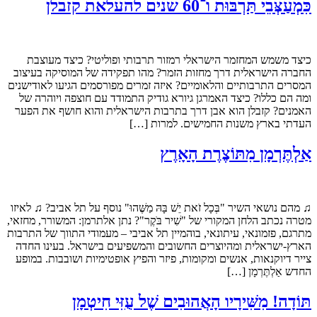
כִּמְעַצְּבֵי תַּרְבּוּת ו־60 שנים להעלאת קזבלן
כיצד משמש המחזמר הישראלי רמזור תרבותי ופוליטי? כיצד מעוצבת
החברה הישראלית דרך מחזות הזמר? מהו תפקידה של המוסיקה בעיצוב
המסרים התרבותיים והלאומיים? איזה זמרים מפורסמים הגיעו לאודישנים
ומה הם כללו? כיצד האמרגן גיורא גודיק התמודד עם חוצפה ויוהרה של
האמנים? קזבלן הוא אבן דרך בתרבות הישראלית והוא חושף את הפער
העדתי בארץ משנות החמישים. למרות […]
אַלְתֶּרְמָן מִתּוֹצֶרֶת הָאָרֶץ
♫ מהם נושאי השיר "בְּכָל זֹאת יֵשׁ בָּהּ מַשֶּׁהוּ" נוסף על תל אביב? ♫ לאיזו
מטרה נכתב הלחן המקורי של "שִׁיר בֹּקֶר"? נתן אלתרמן: המשורר, מחזאי,
מתרגם, פזמונאי, עיתונאי, בוהמיין תל אביבי – מעמודי התווך של התרבות
הארץ-ישראלית ומהיוצרים החשובים והמשפיעים בישראל. בעינו החדה
צייר דיוקנאות, אנשים ומקומות, פיזר והפיץ אופטימיות ושובבות. במופע
החדש אַלְתֶּרְמָן […]
תּוֹדָה! מִשִּׁירָיו הָאֲהוּבִים שֶׁל עֻזִּי חִיטְמָן