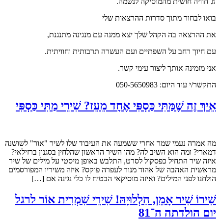
♫ חוויה חושית מהמוסיקה לנשמה.
בואו לבחור מתוך סדרות ההרצאות שלי
את ההרצאה בה הקהל שלך יצא ממנה עם מנגינה מתנגנת,
עם חיוך רחב על השפתיים ועם העשרה תרבותית וחוויתית.
אני מזמינה אותך ליצור עימי קשר.
התקשר/י עוד היום: 050-5650983
אֵיךְ זֶה שֶׁמַּתִּי כַּסְפִּי אֶחָד מֵעֵז? שִׁירֵי מַתִּי כַּסְפִּי
מה אמרה נעמי שמר אחרי ששמעה את העיבוד שלו לשיר "אור" לשושנה
דמארי? ומה הוא השיב לה? מהו השיר הראשון שהלחין בסגנון ברזילאי?
איזה שיר התחיל כפסקול לסרט, התלבש באופן מיסטי על מילים של שיר
מראשית האהבה של אהוד מנור לעפרה פוקס? איזה משיריו המפורסמים
הולחנו לפני המילים? ואיזה מוסיקאי הבטיח לו כלי נגינה אם […]
שִׁירוֹ שִׁיר אָמֵן, הַלְלוּיָהּ! שִׁירֵי שִׁמְרִית אוֹר לרגל
יום הולדתה ה־81