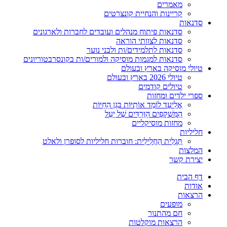
מאמרים
קריינות והנחיית קונצרטים
סדנאות
סדנאות פיתוח מנהלים ועובדים לחברות ולארגונים
סדנאות לצוותי הוראה
סדנאות לתלמידים/ות ולבני נוער
סדנאות למגמות מוסיקה ולמורים/ות בקונסרבטוריונים
טיולי מוסיקה בארץ ובעולם
טיולי 2026 בארץ ובעולם
טיולים קודמים
ספרי ילדים ומחזות
אֱלִיעָד לוֹמֵד אוֹתִיּוֹת בְּגַן הַחַיּוֹת
הַמִּשְׁקָפַיִם הַוְּרֻדִּים שֶׁל יָעֵל
מחזות מוסיקליים
חליליות
תַּגְלִית הַחֲלִילִית: חוברות חליליות לסופרן ולאלט
המלצות
יצירת קשר
דף הבית
אודות
הרצאות
מופעים
חם מהתנור
הרצאות מוקלטות