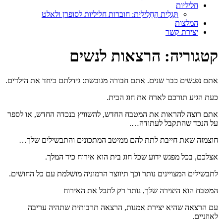
חליליות
תַּגְלִית הַחֲלִילִית: חוברות חליליות לסופרן ולאלט
המלצות
יצירת קשר
קטגוריה:
הרצאות לנשים
אתם נפגשים כבר שנים. אתם חבורה מגובשת: גידלתם ביחד את הילדים.
כעת הגיע תורכם לארח את חוג הבית.
אתם רוצה להראות את המטבח החדש, להשוויץ בנכדה החדש, או לספר
על הנכד שהתקבל לעתודה….
חוצמזה שאת חייבת לתת להם ממיטב המתכונים והתבשילים שלך…
אצלכם, בכל מפגש ידוע שכל חוג בית הוא אירוח כיד המלך.
לתבשילים המצויינים נותר וכך תיווצר הרמוניה מושלמת עם כל החושים.
המטבח הוא היצירה שלך, נותר רק לתבל את האירוח
עם הרצאה שהיא יצירת אמנות, הרצאה תרבותית שתהיה עריבה
לאוזניים.