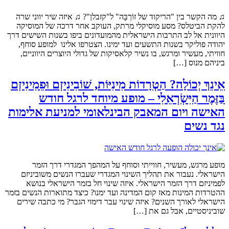
♫ מה הקשר בין "הריקוד של זוֹרְבָּה" ל"קזבלן"? ♫ איזה שיר יווני שרה
להקת הביטלס? מסע מוסיקלי מרתק, העוקב אחר דרכה של המוסיקה
היוונית אל לב התרבות הישראלית מהמועדונים ביפו בשנות השישים דרך
יהודה פוליקר בשנות התשעים ועד ימינו. הצטרפו אלינו למופע סוחף,
חוויתי, מעשיר ומרגש, בו נשיר קלאסיקות של גדולי היוצרים היווניים,
ביניהם מנוס […]
אֵינֵךְ יְכוֹלָה? הַטְרָדוֹת מִינִיּוֹת, שׁוֹבִינִיזְם וּפֵמִינִיזְם
בַּזֶּמֶר הַיִּשְׂרְאֵלִי – מופע מיוחד לרגל חודש
האישה ויום המאבק הבינלאומי למניעת אלימות
נגד נשים
מופע מרגש, מעשיר, חווייתי וסוחף על המהפך המגדרי דרך הזמר
הישראלי. נעבור את תהליך השינוי המגדרי שעברו הנשים משוביניזם
לפמיניזם דרך הזמר הישראלי. איזה שינוי חל בזמר הישראלי בנושא
ההטרדות המינות מאז קום המדינה ועד ימנו? כיצד מתוארות הנשים בזמר
הישראלי לאורך השנים? איזה שינוי עבר דימוי הגבר? מי כתבה שירים
שוביניסטיים, אבל גם את […]