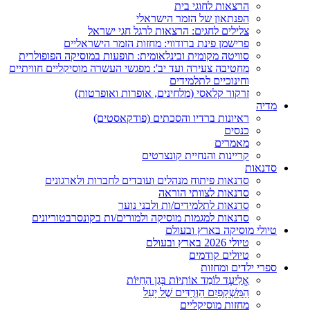
הרצאות לחוגי בית
הפנתאון של הזמר הישראלי
צלילים לחגים: הרצאות לרגל חגי ישראל
פרישמן פינת ברודווי: מחזות הזמר הישראליים
סוויטה מקומית ובינלאומית: תופעות במוסיקה הפופולרית
מחטיבה צעירה ועד יב': מפגשי העשרה מוסיקליים חוויתיים
וחינוכיים לתלמידים
זרקור קלאסי (מלחינים, אופרות ואופרטות)
מדיה
ראיונות ברדיו והסכתים (פודקאסטים)
כנסים
מאמרים
קריינות והנחיית קונצרטים
סדנאות
סדנאות פיתוח מנהלים ועובדים לחברות ולארגונים
סדנאות לצוותי הוראה
סדנאות לתלמידים/ות ולבני נוער
סדנאות למגמות מוסיקה ולמורים/ות בקונסרבטוריונים
טיולי מוסיקה בארץ ובעולם
טיולי 2026 בארץ ובעולם
טיולים קודמים
ספרי ילדים ומחזות
אֱלִיעָד לוֹמֵד אוֹתִיּוֹת בְּגַן הַחַיּוֹת
הַמִּשְׁקָפַיִם הַוְּרֻדִּים שֶׁל יָעֵל
מחזות מוסיקליים