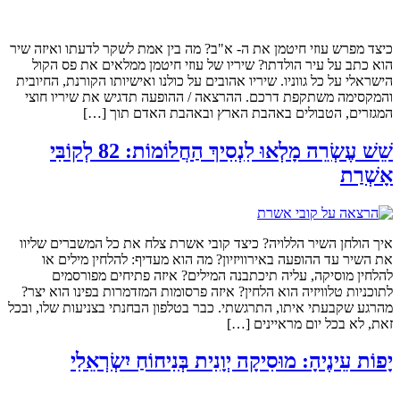
כיצד מפרש עוזי חיטמן את ה- א"ב? מה בין אמת לשקר לדעתו ואיזה שיר
הוא כתב על עיר הולדתו? שיריו של עוזי חיטמן ממלאים את פס הקול
הישראלי על כל גווניו. שיריו אהובים על כולנו ואישיותו הקורנת, החיובית
והמקסימה משתקפת דרכם. ההרצאה / ההופעה תדגיש את שיריו חוצי
המגזרים, הטבולים באהבת הארץ ובאהבת האדם תוך […]
שֵׁשׁ עֶשְׂרֵה מָלְאוּ לִנְסִיךְ הַחֲלוֹמוֹת: 82 לְקוֹבִּי
אָשְׁרַת
איך הולחן השיר הללויה? כיצד קובי אשרת צלח את כל המשברים שליוו
את השיר עד ההופעה באירוויזיון? מה הוא מעדיף: להלחין מילים או
להלחין מוסיקה, עליה תיכתבנה המילים? איזה פתיחים מפורסמים
לתוכניות טלוויזיה הוא הלחין? איזה פרסומות המזדמרות בפינו הוא יצר?
מהרגע שקבעתי איתו, התרגשתי. כבר בטלפון הבחנתי בצניעות שלו, ובכל
זאת, לא בכל יום מראיינים […]
יָפוֹת עֵינֶיהָ: מוּסִיקָה יְוָנִית בְּנִיחוֹחַ יִשְׂרְאֵלִי