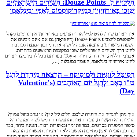
הַלְלוּיָהּ לַ־ Douze Points: הַשִּׁירִים הַיִּשְׂרְאֵלִיִּים
שֶׁזָּכוּ בָּאֵירוֹוִיזְיוֹן כְּמִיקְרוֹקוֹסְמוֹס לְאֻמִּי וּבֵינְלְאֻמִּי
איך יוצרים שיר / להיט למיליארדי הצופים באירוויזיון? איך גורמים לקהל
ולשופטים להצביע Douze Points (דוּז פּוּאָה) גם אם אינם מבינים את
השפה המושרת? בהרצאה אנסה לחשוף את המתכון המנצח לכתיבת
להיט דרך השירים הישראליים שזכו במקומות הראשונים בתחרות:
אבניבי, הללויה, חי, הורה, דיווה, ו- Toy. בעזרתם נוכל להבין כיצד יוצרים
להיט אירווזיוני בינלאומי, העומד במגבלות […]
רֵסִיטָל לְזוּגִיּוּת וּלְמוּסִיקָה – הַרְצָאָה מְיֻחֶדֶת לְרֶגֶל
ט"ו בְּאָב וּלְרֶגֶל יוֹם הָאוֹהֲבִים (Valentine's
Day)
איך ניתן להגדיר את הזוגיות שלכם: חלום ליל קיץ? או ערב כחול עמוק?
הזוגיות היא תקשורת, עבודת צוות והתפשרות. המשולש הרומנטי הוא
סיפור המסגרת בסרטים, במחזות זמר ובאופרות רבות. הנגינה ביחד, כבר
בהרכב הזוגי (דואט) מחייבת הקשבה לאחר ויצירת תקשורת. הרצאה
שנונה, קולחת, אינטליגנטית והומוריסטית, המאגדת בתוכה מצעד סגנוני