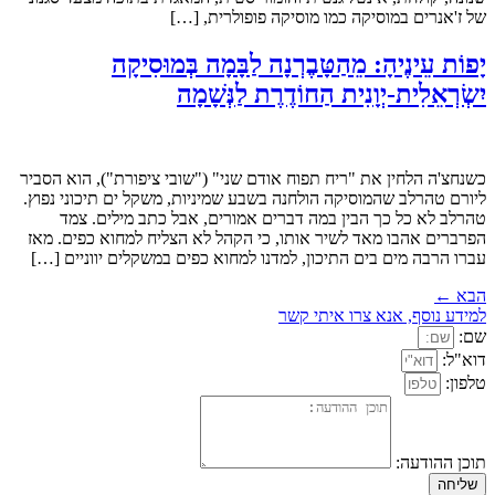
של ז'אנרים במוסיקה כמו מוסיקה פופולרית, […]
יָפוֹת עֵינֶיהָ: מֵהַטָּבֶרְנָה לַבָּמָה בְּמוּסִיקָה
יִשְׂרְאֵלִית-יְוָנִית הַחוֹדֶרֶת לַנְּשָׁמָה
כשנחצ'ה הלחין את "ריח תפוח אודם שני" ("שובי ציפורת"), הוא הסביר
ליורם טהרלב שהמוסיקה הולחנה בשבע שמיניות, משקל ים תיכוני נפוץ.
טהרלב לא כל כך הבין במה דברים אמורים, אבל כתב מילים. צמד
הפרברים אהבו מאד לשיר אותו, כי הקהל לא הצליח למחוא כפים. מאז
עברו הרבה מים בים התיכון, למדנו למחוא כפים במשקלים יווניים […]
הבא
←
למידע נוסף, אנא צרו איתי קשר
שם:
דוא"ל:
טלפון:
תוכן ההודעה:
שליחה