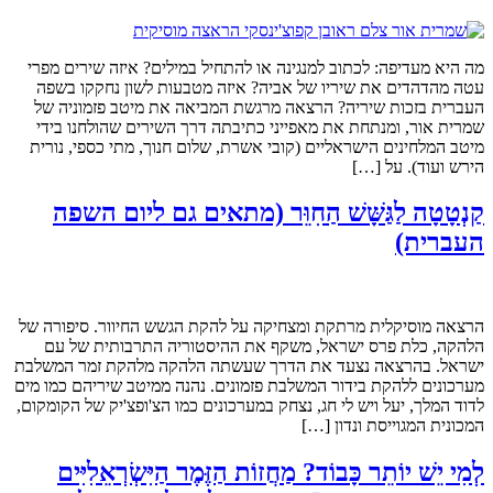
מה היא מעדיפה: לכתוב למנגינה או להתחיל במילים? איזה שירים מפרי
עטה מהדהדים את שיריו של אביה? איזה מטבעות לשון נחקקו בשפה
העברית בזכות שיריה? הרצאה מרגשת המביאה את מיטב פזמוניה של
שמרית אור, ומנתחת את מאפייני כתיבתה דרך השירים שהולחנו בידי
מיטב המלחינים הישראליים (קובי אשרת, שלום חנוך, מתי כספי, נורית
הירש ועוד). על […]
קַנְטָטָה לַגַּשָּׁשׁ הַחִוֵּר (מתאים גם ליום השפה
העברית)
הרצאה מוסיקלית מרתקת ומצחיקה על להקת הגשש החיוור. סיפורה של
הלהקה, כלת פרס ישראל, משקף את ההיסטוריה התרבותית של עם
ישראל. בהרצאה נצעד את הדרך שעשתה הלהקה מלהקת זמר המשלבת
מערכונים ללהקת בידור המשלבת פזמונים. נהנה ממיטב שיריהם כמו מים
לדוד המלך, יעל ויש לי חג, נצחק במערכונים כמו הצ'ופצ'יק של הקומקום,
המכונית המגוייסת ונדון […]
לְמִי יֵשׁ יוֹתֵר כָּבוֹד? מַחֲזוֹת הַזֶּמֶר הַיִּשְׂרְאֵלִיִּים