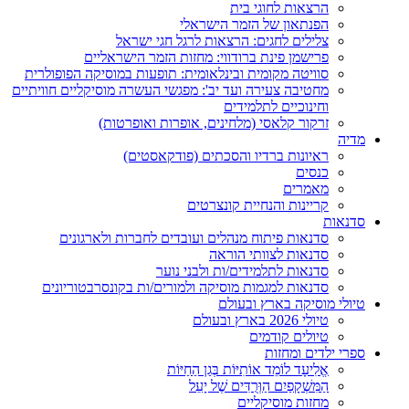
הרצאות לחוגי בית
הפנתאון של הזמר הישראלי
צלילים לחגים: הרצאות לרגל חגי ישראל
פרישמן פינת ברודווי: מחזות הזמר הישראליים
סוויטה מקומית ובינלאומית: תופעות במוסיקה הפופולרית
מחטיבה צעירה ועד יב': מפגשי העשרה מוסיקליים חוויתיים
וחינוכיים לתלמידים
זרקור קלאסי (מלחינים, אופרות ואופרטות)
מדיה
ראיונות ברדיו והסכתים (פודקאסטים)
כנסים
מאמרים
קריינות והנחיית קונצרטים
סדנאות
סדנאות פיתוח מנהלים ועובדים לחברות ולארגונים
סדנאות לצוותי הוראה
סדנאות לתלמידים/ות ולבני נוער
סדנאות למגמות מוסיקה ולמורים/ות בקונסרבטוריונים
טיולי מוסיקה בארץ ובעולם
טיולי 2026 בארץ ובעולם
טיולים קודמים
ספרי ילדים ומחזות
אֱלִיעָד לוֹמֵד אוֹתִיּוֹת בְּגַן הַחַיּוֹת
הַמִּשְׁקָפַיִם הַוְּרֻדִּים שֶׁל יָעֵל
מחזות מוסיקליים