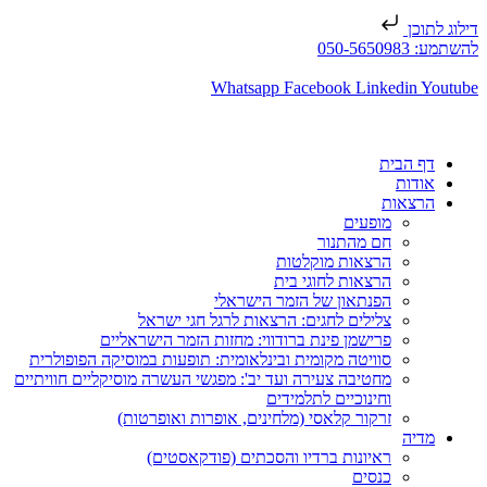
דילוג לתוכן
להשתמע: 050-5650983
Whatsapp
Facebook
Linkedin
Youtube
דף הבית
אודות
הרצאות
מופעים
חם מהתנור
הרצאות מוקלטות
הרצאות לחוגי בית
הפנתאון של הזמר הישראלי
צלילים לחגים: הרצאות לרגל חגי ישראל
פרישמן פינת ברודווי: מחזות הזמר הישראליים
סוויטה מקומית ובינלאומית: תופעות במוסיקה הפופולרית
מחטיבה צעירה ועד יב': מפגשי העשרה מוסיקליים חוויתיים
וחינוכיים לתלמידים
זרקור קלאסי (מלחינים, אופרות ואופרטות)
מדיה
ראיונות ברדיו והסכתים (פודקאסטים)
כנסים