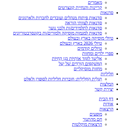
מאמרים
קריינות והנחיית קונצרטים
סדנאות
סדנאות פיתוח מנהלים ועובדים לחברות ולארגונים
סדנאות לצוותי הוראה
סדנאות לתלמידים/ות ולבני נוער
סדנאות למגמות מוסיקה ולמורים/ות בקונסרבטוריונים
טיולי מוסיקה בארץ ובעולם
טיולי 2026 בארץ ובעולם
טיולים קודמים
ספרי ילדים ומחזות
אֱלִיעָד לוֹמֵד אוֹתִיּוֹת בְּגַן הַחַיּוֹת
הַמִּשְׁקָפַיִם הַוְּרֻדִּים שֶׁל יָעֵל
מחזות מוסיקליים
חליליות
תַּגְלִית הַחֲלִילִית: חוברות חליליות לסופרן ולאלט
המלצות
יצירת קשר
דף הבית
אודות
הרצאות
מופעים
חם מהתנור
הרצאות מוקלטות