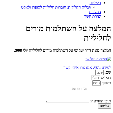
חליליות
תַּגְלִית הַחֲלִילִית: חוברות חליליות לסופרן ולאלט
המלצות
יצירת קשר
המלצה על השתלמות מורים
לחליליות
המלצה מאת ד"ר יעל שי על השתלמות מורים לחליליות יולי 2008
למידע נוסף, אנא צרו איתי קשר
שם:
דוא"ל:
טלפון:
תוכן ההודעה:
שליחה