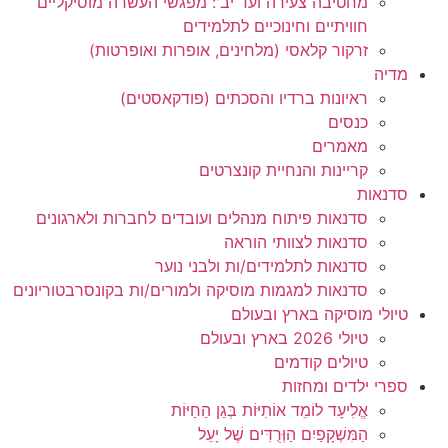
מחטיבה צעירה ועד יב': מפגשי העשרה מוסיקליים
חוויתיים וחינוכיים לתלמידים
זרקור קלאסי (מלחינים, אופרות ואופרטות)
מדיה
ראיונות ברדיו והסכתים (פודקאסטים)
כנסים
מאמרים
קריינות והנחיית קונצרטים
סדנאות
סדנאות פיתוח מנהלים ועובדים לחברות ולארגונים
סדנאות לצוותי הוראה
סדנאות לתלמידים/ות ולבני נוער
סדנאות למגמות מוסיקה ולמורים/ות בקונסרבטוריונים
טיולי מוסיקה בארץ ובעולם
טיולי 2026 בארץ ובעולם
טיולים קודמים
ספרי ילדים ומחזות
אֱלִיעָד לוֹמֵד אוֹתִיּוֹת בְּגַן הַחַיּוֹת
הַמִּשְׁקָפַיִם הַוְּרֻדִּים שֶׁל יָעֵל