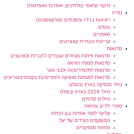
זרקור קלאסי (מלחינים, אופרות ואופרטות)
מדיה
ראיונות ברדיו והסכתים (פודקאסטים)
כנסים
מאמרים
קריינות והנחיית קונצרטים
סדנאות
סדנאות פיתוח מנהלים ועובדים לחברות ולארגונים
סדנאות לצוותי הוראה
סדנאות לתלמידים/ות ולבני נוער
סדנאות למגמות מוסיקה ולמורים/ות בקונסרבטוריונים
טיולי מוסיקה בארץ ובעולם
טיולי 2026 בארץ ובעולם
טיולים קודמים
ספרי ילדים ומחזות
אֱלִיעָד לוֹמֵד אוֹתִיּוֹת בְּגַן הַחַיּוֹת
הַמִּשְׁקָפַיִם הַוְּרֻדִּים שֶׁל יָעֵל
מחזות מוסיקליים