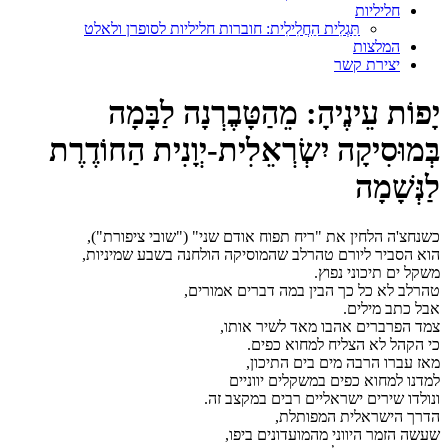
חליליות
תַּגְלִית הַחֲלִילִית: חוברות חליליות לסופרן ולאלט
המלצות
יצירת קשר
יָפוֹת עֵינֶיהָ: מֵהַטָּבֶרְנָה לַבָּמָה
בְּמוּסִיקָה יִשְׂרְאֵלִית-יְוָנִית הַחוֹדֶרֶת
לַנְּשָׁמָה
כשנחצ'ה הלחין את "ריח תפוח אודם שני" ("שובי ציפורת"),
הוא הסביר ליורם טהרלב שהמוסיקה הולחנה בשבע שמיניות,
משקל ים תיכוני נפוץ.
טהרלב לא כל כך הבין במה דברים אמורים,
אבל כתב מילים.
צמד הפרברים אהבו מאד לשיר אותו,
כי הקהל לא הצליח למחוא כפים.
מאז עברו הרבה מים בים התיכון,
למדנו למחוא כפים במשקלים יווניים
ונולדו שירים ישראליים רבים במקצב זה.
הדרך הישראלית המפותלת,
שעשה הזמר היווני מהמועדונים ביפו,