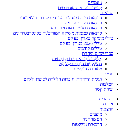
מאמרים
קריינות והנחיית קונצרטים
סדנאות
סדנאות פיתוח מנהלים ועובדים לחברות ולארגונים
סדנאות לצוותי הוראה
סדנאות לתלמידים/ות ולבני נוער
סדנאות למגמות מוסיקה ולמורים/ות בקונסרבטוריונים
טיולי מוסיקה בארץ ובעולם
טיולי 2026 בארץ ובעולם
טיולים קודמים
ספרי ילדים ומחזות
אֱלִיעָד לוֹמֵד אוֹתִיּוֹת בְּגַן הַחַיּוֹת
הַמִּשְׁקָפַיִם הַוְּרֻדִּים שֶׁל יָעֵל
מחזות מוסיקליים
חליליות
תַּגְלִית הַחֲלִילִית: חוברות חליליות לסופרן ולאלט
המלצות
יצירת קשר
דף הבית
אודות
הרצאות
מופעים
חם מהתנור
הרצאות מוקלטות