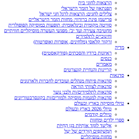
הרצאות לחוגי בית
הפנתאון של הזמר הישראלי
צלילים לחגים: הרצאות לרגל חגי ישראל
פרישמן פינת ברודווי: מחזות הזמר הישראליים
סוויטה מקומית ובינלאומית: תופעות במוסיקה הפופולרית
מחטיבה צעירה ועד יב': מפגשי העשרה מוסיקליים חוויתיים
וחינוכיים לתלמידים
זרקור קלאסי (מלחינים, אופרות ואופרטות)
מדיה
ראיונות ברדיו והסכתים (פודקאסטים)
כנסים
מאמרים
קריינות והנחיית קונצרטים
סדנאות
סדנאות פיתוח מנהלים ועובדים לחברות ולארגונים
סדנאות לצוותי הוראה
סדנאות לתלמידים/ות ולבני נוער
סדנאות למגמות מוסיקה ולמורים/ות בקונסרבטוריונים
טיולי מוסיקה בארץ ובעולם
טיולי 2026 בארץ ובעולם
טיולים קודמים
ספרי ילדים ומחזות
אֱלִיעָד לוֹמֵד אוֹתִיּוֹת בְּגַן הַחַיּוֹת
הַמִּשְׁקָפַיִם הַוְּרֻדִּים שֶׁל יָעֵל
מחזות מוסיקליים