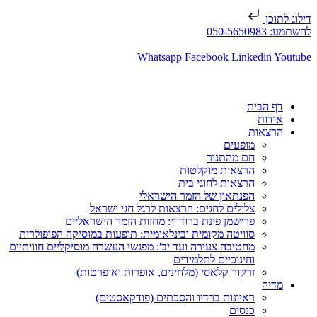
דילוג לתוכן
להשתמע: 050-5650983
Whatsapp
Facebook
Linkedin
Youtube
דף הבית
אודות
הרצאות
מופעים
חם מהתנור
הרצאות מוקלטות
הרצאות לחוגי בית
הפנתאון של הזמר הישראלי
צלילים לחגים: הרצאות לרגל חגי ישראל
פרישמן פינת ברודווי: מחזות הזמר הישראליים
סוויטה מקומית ובינלאומית: תופעות במוסיקה הפופולרית
מחטיבה צעירה ועד יב': מפגשי העשרה מוסיקליים חוויתיים
וחינוכיים לתלמידים
זרקור קלאסי (מלחינים, אופרות ואופרטות)
מדיה
ראיונות ברדיו והסכתים (פודקאסטים)
כנסים