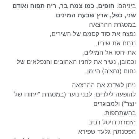
, כמו צמח בר, ריח תפוח ואודם
רץ שבעת המינים
.
צאה
 קסמם של השירים,
,
מילים,
 את לחניו האהובים והנפלאים של
יימן.
את ההרצאה
, לבני נוער (במסגרת "ייחודו של
ים
רביב
ד שפירא