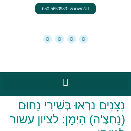
לתוכן
להשתמע: 050-5650983
נִרְאוּ בְּשִׁירֵי נַחוּם
ה) הַיְמָן: לציון עשור