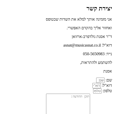
יצירת קשר
אני מזמינה אותך למלא את השדות שבטופס
ואחזור אליך בהקדם האפשרי.
ד"ר אסנת גולדפרב-ארזואן
דוא"ל: asnat@musicasnat.co.il
נייד: 050-5650983
להשתמע ולהתראות,
אסנת
שם:
דוא"ל:
טלפון: