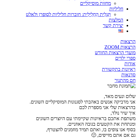
מחזות מוסיקליים
חליליות
תַּגְלִית הַחֲלִילִית: חוברות חליליות לסופרן ולאלט
המלצות
יצירת קשר
הרצאות
הרצאות ZOOM
מועדי הרצאות החודש
ספרי ילדים
אודות
ראיונות בתקשורת
סדנאות
חם מהתנור
שלום ונעים מאד,
אני מדביקה אנשים באהבתי לסגנונות המוסיקליים השונים.
בהרצאות שלי אני מספרת לכם
איך שיר נולד,
משתפת אתכם בראיונות שקיימתי עם היוצרים השונים
ומנתחת את הקטעים בגובה האוזניים.
בסוף אנו צופים בו, ואתם תמיד מוזמנים להצטרף,
גם אם אתם מזייפים, 🙂