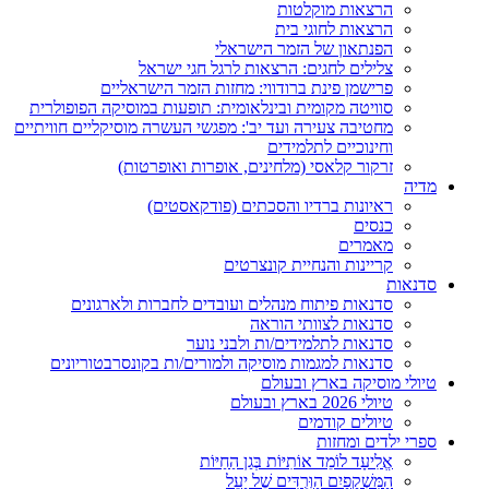
הרצאות מוקלטות
הרצאות לחוגי בית
הפנתאון של הזמר הישראלי
צלילים לחגים: הרצאות לרגל חגי ישראל
פרישמן פינת ברודווי: מחזות הזמר הישראליים
סוויטה מקומית ובינלאומית: תופעות במוסיקה הפופולרית
מחטיבה צעירה ועד יב': מפגשי העשרה מוסיקליים חוויתיים
וחינוכיים לתלמידים
זרקור קלאסי (מלחינים, אופרות ואופרטות)
מדיה
ראיונות ברדיו והסכתים (פודקאסטים)
כנסים
מאמרים
קריינות והנחיית קונצרטים
סדנאות
סדנאות פיתוח מנהלים ועובדים לחברות ולארגונים
סדנאות לצוותי הוראה
סדנאות לתלמידים/ות ולבני נוער
סדנאות למגמות מוסיקה ולמורים/ות בקונסרבטוריונים
טיולי מוסיקה בארץ ובעולם
טיולי 2026 בארץ ובעולם
טיולים קודמים
ספרי ילדים ומחזות
אֱלִיעָד לוֹמֵד אוֹתִיּוֹת בְּגַן הַחַיּוֹת
הַמִּשְׁקָפַיִם הַוְּרֻדִּים שֶׁל יָעֵל