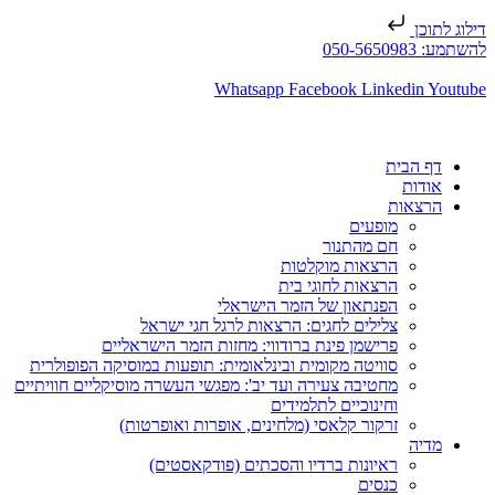
דילוג לתוכן
להשתמע: 050-5650983
Whatsapp
Facebook
Linkedin
Youtube
דף הבית
אודות
הרצאות
מופעים
חם מהתנור
הרצאות מוקלטות
הרצאות לחוגי בית
הפנתאון של הזמר הישראלי
צלילים לחגים: הרצאות לרגל חגי ישראל
פרישמן פינת ברודווי: מחזות הזמר הישראליים
סוויטה מקומית ובינלאומית: תופעות במוסיקה הפופולרית
מחטיבה צעירה ועד יב': מפגשי העשרה מוסיקליים חוויתיים
וחינוכיים לתלמידים
זרקור קלאסי (מלחינים, אופרות ואופרטות)
מדיה
ראיונות ברדיו והסכתים (פודקאסטים)
כנסים