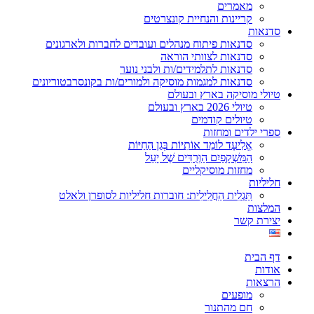
מאמרים
קריינות והנחיית קונצרטים
סדנאות
סדנאות פיתוח מנהלים ועובדים לחברות ולארגונים
סדנאות לצוותי הוראה
סדנאות לתלמידים/ות ולבני נוער
סדנאות למגמות מוסיקה ולמורים/ות בקונסרבטוריונים
טיולי מוסיקה בארץ ובעולם
טיולי 2026 בארץ ובעולם
טיולים קודמים
ספרי ילדים ומחזות
אֱלִיעָד לוֹמֵד אוֹתִיּוֹת בְּגַן הַחַיּוֹת
הַמִּשְׁקָפַיִם הַוְּרֻדִּים שֶׁל יָעֵל
מחזות מוסיקליים
חליליות
תַּגְלִית הַחֲלִילִית: חוברות חליליות לסופרן ולאלט
המלצות
יצירת קשר
דף הבית
אודות
הרצאות
מופעים
חם מהתנור