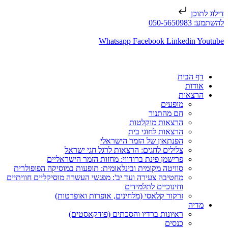
דילוג לתוכן
להשתמע: 050-5650983
Whatsapp
Facebook
Linkedin
Youtube
דף הבית
אודות
הרצאות
מופעים
חם מהתנור
הרצאות מוקלטות
הרצאות לחוגי בית
הפנתאון של הזמר הישראלי
צלילים לחגים: הרצאות לרגל חגי ישראל
פרישמן פינת ברודווי: מחזות הזמר הישראליים
סוויטה מקומית ובינלאומית: תופעות במוסיקה הפופולרית
מחטיבה צעירה ועד יב': מפגשי העשרה מוסיקליים חוויתיים
וחינוכיים לתלמידים
זרקור קלאסי (מלחינים, אופרות ואופרטות)
מדיה
ראיונות ברדיו והסכתים (פודקאסטים)
כנסים