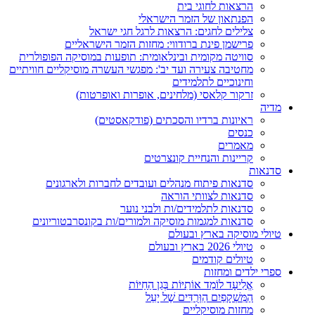
הרצאות לחוגי בית
הפנתאון של הזמר הישראלי
צלילים לחגים: הרצאות לרגל חגי ישראל
פרישמן פינת ברודווי: מחזות הזמר הישראליים
סוויטה מקומית ובינלאומית: תופעות במוסיקה הפופולרית
מחטיבה צעירה ועד יב': מפגשי העשרה מוסיקליים חוויתיים
וחינוכיים לתלמידים
זרקור קלאסי (מלחינים, אופרות ואופרטות)
מדיה
ראיונות ברדיו והסכתים (פודקאסטים)
כנסים
מאמרים
קריינות והנחיית קונצרטים
סדנאות
סדנאות פיתוח מנהלים ועובדים לחברות ולארגונים
סדנאות לצוותי הוראה
סדנאות לתלמידים/ות ולבני נוער
סדנאות למגמות מוסיקה ולמורים/ות בקונסרבטוריונים
טיולי מוסיקה בארץ ובעולם
טיולי 2026 בארץ ובעולם
טיולים קודמים
ספרי ילדים ומחזות
אֱלִיעָד לוֹמֵד אוֹתִיּוֹת בְּגַן הַחַיּוֹת
הַמִּשְׁקָפַיִם הַוְּרֻדִּים שֶׁל יָעֵל
מחזות מוסיקליים