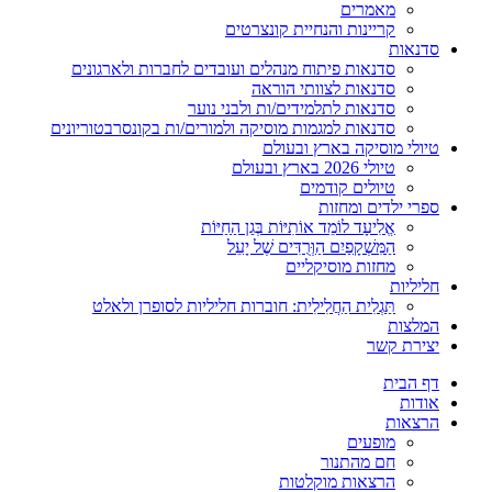
מאמרים
קריינות והנחיית קונצרטים
סדנאות
סדנאות פיתוח מנהלים ועובדים לחברות ולארגונים
סדנאות לצוותי הוראה
סדנאות לתלמידים/ות ולבני נוער
סדנאות למגמות מוסיקה ולמורים/ות בקונסרבטוריונים
טיולי מוסיקה בארץ ובעולם
טיולי 2026 בארץ ובעולם
טיולים קודמים
ספרי ילדים ומחזות
אֱלִיעָד לוֹמֵד אוֹתִיּוֹת בְּגַן הַחַיּוֹת
הַמִּשְׁקָפַיִם הַוְּרֻדִּים שֶׁל יָעֵל
מחזות מוסיקליים
חליליות
תַּגְלִית הַחֲלִילִית: חוברות חליליות לסופרן ולאלט
המלצות
יצירת קשר
דף הבית
אודות
הרצאות
מופעים
חם מהתנור
הרצאות מוקלטות