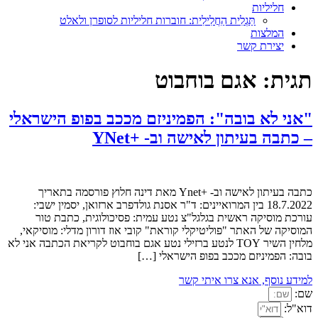
חליליות
תַּגְלִית הַחֲלִילִית: חוברות חליליות לסופרן ולאלט
המלצות
יצירת קשר
תגית:
אגם בוחבוט
"אני לא בובה": הפמיניזם מככב בפופ הישראלי
– כתבה בעיתון לאישה וב- +YNet
כתבה בעיתון לאישה וב- +Ynet מאת דינה חלוץ פורסמה בתאריך
18.7.2022 בין המרואיינים: ד"ר אסנת גולדפרב ארזואן, יסמין ישבי:
עורכת מוסיקה ראשית בגלגל"צ נטע עמית: פסיכולוגית, כתבת טור
המוסיקה של האתר "פוליטיקלי קוראת" קובי אוז דורון מדלי: מוסיקאי,
מלחין השיר TOY לנטע ברזילי נטע אגם בוחבוט לקריאת הכתבה אני לא
בובה: הפמיניזם מככב בפופ הישראלי […]
למידע נוסף, אנא צרו איתי קשר
שם:
דוא"ל: