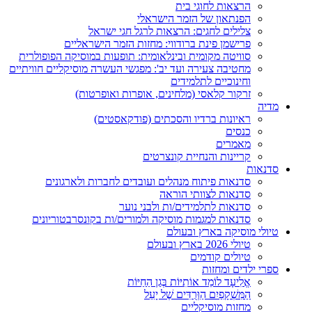
הרצאות לחוגי בית
הפנתאון של הזמר הישראלי
צלילים לחגים: הרצאות לרגל חגי ישראל
פרישמן פינת ברודווי: מחזות הזמר הישראליים
סוויטה מקומית ובינלאומית: תופעות במוסיקה הפופולרית
מחטיבה צעירה ועד יב': מפגשי העשרה מוסיקליים חוויתיים
וחינוכיים לתלמידים
זרקור קלאסי (מלחינים, אופרות ואופרטות)
מדיה
ראיונות ברדיו והסכתים (פודקאסטים)
כנסים
מאמרים
קריינות והנחיית קונצרטים
סדנאות
סדנאות פיתוח מנהלים ועובדים לחברות ולארגונים
סדנאות לצוותי הוראה
סדנאות לתלמידים/ות ולבני נוער
סדנאות למגמות מוסיקה ולמורים/ות בקונסרבטוריונים
טיולי מוסיקה בארץ ובעולם
טיולי 2026 בארץ ובעולם
טיולים קודמים
ספרי ילדים ומחזות
אֱלִיעָד לוֹמֵד אוֹתִיּוֹת בְּגַן הַחַיּוֹת
הַמִּשְׁקָפַיִם הַוְּרֻדִּים שֶׁל יָעֵל
מחזות מוסיקליים