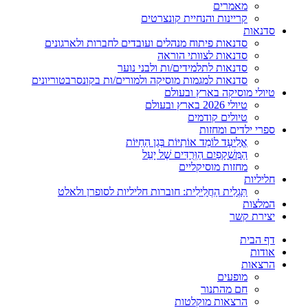
מאמרים
קריינות והנחיית קונצרטים
סדנאות
סדנאות פיתוח מנהלים ועובדים לחברות ולארגונים
סדנאות לצוותי הוראה
סדנאות לתלמידים/ות ולבני נוער
סדנאות למגמות מוסיקה ולמורים/ות בקונסרבטוריונים
טיולי מוסיקה בארץ ובעולם
טיולי 2026 בארץ ובעולם
טיולים קודמים
ספרי ילדים ומחזות
אֱלִיעָד לוֹמֵד אוֹתִיּוֹת בְּגַן הַחַיּוֹת
הַמִּשְׁקָפַיִם הַוְּרֻדִּים שֶׁל יָעֵל
מחזות מוסיקליים
חליליות
תַּגְלִית הַחֲלִילִית: חוברות חליליות לסופרן ולאלט
המלצות
יצירת קשר
דף הבית
אודות
הרצאות
מופעים
חם מהתנור
הרצאות מוקלטות