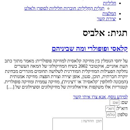
חליליות
תַּגְלִית הַחֲלִילִית: חוברות חליליות לסופרן ולאלט
המלצות
יצירת קשר
תגית:
אלביס
קלאסי ופופולרי ומה שביניהם
על יחסי הגומלין בין מוזיקה קלאסית למוזיקה פופולרית: מאמר מתוך כתב
העת אוזניים, אוקטובר 2002 בשיח המוזיקולוגי של המאה העשרים
נחלקה הפעילות המוזיקלית המודרנית לשלושה תחומים מוגדרים מבחינת
יוקרה חברתית, תוכן, סגנון, אופן יצירה וצורת הפצה: מוזיקה אמנותית
(המכונה לחלופין 'קלאסית' או 'רצינית'), מוזיקה עממית ומוזיקה פופולרית.
קטגוריות אלו משקפות אידאולוגיות של מוזיקולוגים וסוציולוגים של […]
למידע נוסף, אנא צרו איתי קשר
שם:
דוא"ל:
טלפון: