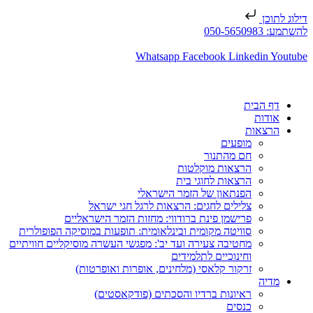
דילוג לתוכן
להשתמע: 050-5650983
Whatsapp
Facebook
Linkedin
Youtube
דף הבית
אודות
הרצאות
מופעים
חם מהתנור
הרצאות מוקלטות
הרצאות לחוגי בית
הפנתאון של הזמר הישראלי
צלילים לחגים: הרצאות לרגל חגי ישראל
פרישמן פינת ברודווי: מחזות הזמר הישראליים
סוויטה מקומית ובינלאומית: תופעות במוסיקה הפופולרית
מחטיבה צעירה ועד יב': מפגשי העשרה מוסיקליים חוויתיים
וחינוכיים לתלמידים
זרקור קלאסי (מלחינים, אופרות ואופרטות)
מדיה
ראיונות ברדיו והסכתים (פודקאסטים)
כנסים