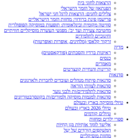
הרצאות לחוגי בית
הפנתאון של הזמר הישראלי
צלילים לחגים: הרצאות לרגל חגי ישראל
פרישמן פינת ברודווי: מחזות הזמר הישראליים
סוויטה מקומית ובינלאומית: תופעות במוסיקה הפופולרית
מחטיבה צעירה ועד יב': מפגשי העשרה מוסיקליים חוויתיים
וחינוכיים לתלמידים
זרקור קלאסי (מלחינים, אופרות ואופרטות)
מדיה
ראיונות ברדיו והסכתים (פודקאסטים)
כנסים
מאמרים
קריינות והנחיית קונצרטים
סדנאות
סדנאות פיתוח מנהלים ועובדים לחברות ולארגונים
סדנאות לצוותי הוראה
סדנאות לתלמידים/ות ולבני נוער
סדנאות למגמות מוסיקה ולמורים/ות בקונסרבטוריונים
טיולי מוסיקה בארץ ובעולם
טיולי 2026 בארץ ובעולם
טיולים קודמים
ספרי ילדים ומחזות
אֱלִיעָד לוֹמֵד אוֹתִיּוֹת בְּגַן הַחַיּוֹת
הַמִּשְׁקָפַיִם הַוְּרֻדִּים שֶׁל יָעֵל
מחזות מוסיקליים