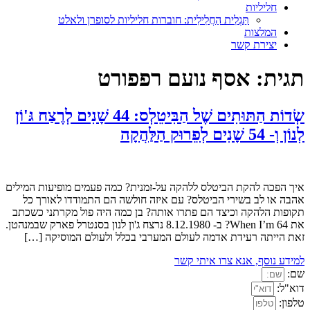
חליליות
תַּגְלִית הַחֲלִילִית: חוברות חליליות לסופרן ולאלט
המלצות
יצירת קשר
תגית:
אסף נועם רפפורט
שְׂדוֹת הַתּוּתִים שֶׁל הַבִּיטֵלְס: 44 שָׁנִים לְרֶצַח גּ'וֹן
לְנוֹן וְ- 54 שָׁנִים לְפֵרוּק הַלַּהֲקָה
איך הפכה להקת הביטלס ללהקה על-זמנית? כמה פעמים מופיעות המילים
אהבה או לב בשירי הביטלס? עם איזה חולשה הם התמודדו לאורך כל
תקופות הלהקה וכיצד הם פתרו אותה? בן כמה היה פול מקרתני כשכתב
את When I’m 64? ב- 8.12.1980 נרצח ג'ון לנון בסנטרל פארק שבמנהטן.
זאת הייתה רעידת אדמה לעולם המערבי בכלל ולעולם המוסיקה […]
למידע נוסף, אנא צרו איתי קשר
שם:
דוא"ל:
טלפון: