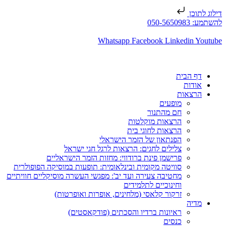
דילוג לתוכן
להשתמע: 050-5650983
Whatsapp
Facebook
Linkedin
Youtube
דף הבית
אודות
הרצאות
מופעים
חם מהתנור
הרצאות מוקלטות
הרצאות לחוגי בית
הפנתאון של הזמר הישראלי
צלילים לחגים: הרצאות לרגל חגי ישראל
פרישמן פינת ברודווי: מחזות הזמר הישראליים
סוויטה מקומית ובינלאומית: תופעות במוסיקה הפופולרית
מחטיבה צעירה ועד יב': מפגשי העשרה מוסיקליים חוויתיים
וחינוכיים לתלמידים
זרקור קלאסי (מלחינים, אופרות ואופרטות)
מדיה
ראיונות ברדיו והסכתים (פודקאסטים)
כנסים