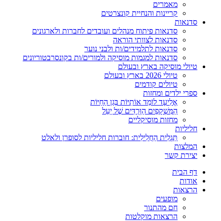
מאמרים
קריינות והנחיית קונצרטים
סדנאות
סדנאות פיתוח מנהלים ועובדים לחברות ולארגונים
סדנאות לצוותי הוראה
סדנאות לתלמידים/ות ולבני נוער
סדנאות למגמות מוסיקה ולמורים/ות בקונסרבטוריונים
טיולי מוסיקה בארץ ובעולם
טיולי 2026 בארץ ובעולם
טיולים קודמים
ספרי ילדים ומחזות
אֱלִיעָד לוֹמֵד אוֹתִיּוֹת בְּגַן הַחַיּוֹת
הַמִּשְׁקָפַיִם הַוְּרֻדִּים שֶׁל יָעֵל
מחזות מוסיקליים
חליליות
תַּגְלִית הַחֲלִילִית: חוברות חליליות לסופרן ולאלט
המלצות
יצירת קשר
דף הבית
אודות
הרצאות
מופעים
חם מהתנור
הרצאות מוקלטות