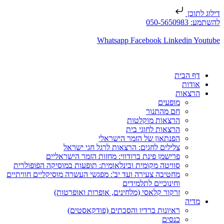
דילוג לתוכן
להשתמע: 050-5650983
Whatsapp
Facebook
Linkedin
Youtube
דף הבית
אודות
הרצאות
מופעים
חם מהתנור
הרצאות מוקלטות
הרצאות לחוגי בית
הפנתאון של הזמר הישראלי
צלילים לחגים: הרצאות לרגל חגי ישראל
פרישמן פינת ברודווי: מחזות הזמר הישראליים
סוויטה מקומית ובינלאומית: תופעות במוסיקה הפופולרית
מחטיבה צעירה ועד יב': מפגשי העשרה מוסיקליים חוויתיים
וחינוכיים לתלמידים
זרקור קלאסי (מלחינים, אופרות ואופרטות)
מדיה
ראיונות ברדיו והסכתים (פודקאסטים)
כנסים