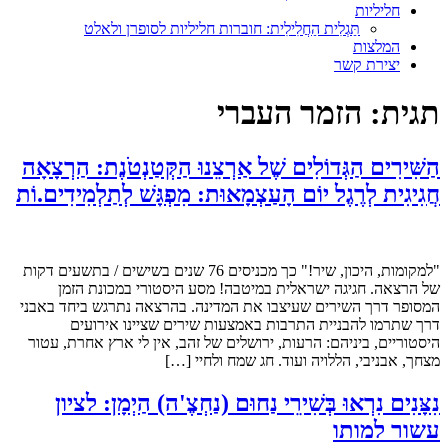
חליליות
תַּגְלִית הַחֲלִילִית: חוברות חליליות לסופרן ולאלט
המלצות
יצירת קשר
תגית:
הזמר העברי
הַשִּׁירִים הַגְּדוֹלִים שֶׁל אַרְצֵנוּ הַקְּטַנְטֹנֶת: הַרְצָאָה
חֲגִיגִית לְרֶגֶל יוֹם הָעַצְמָאוּת: מִפְגָּשׁ לְתַלְמִידִים.וֹת
"למקומות, היכון, שיר!" כך מכניסים 76 שנים בשישים / בתשעים דקות
של הרצאה. חגיגה ישראלית במיטבה! מסע היסטורי במכונת הזמן
המסופר דרך השירים שעיצבו את המדינה. בהרצאה נתרגש ביחד באבני
דרך שתרמו להבניית התרבות באמצעות שירים שציינו אירועים
היסטוריים, ביניהם: הרעות, ירושלים של זהב, אין לי ארץ אחרת, עטור
מצחך, אבניבי, הללויה ועוד. חג שמח ולחיי […]
נִצָּנִים נִרְאוּ בְּשִׁירֵי נַחוּם (נַחְצֶ'ה) הַיְמָן: לציון
עשור למותו