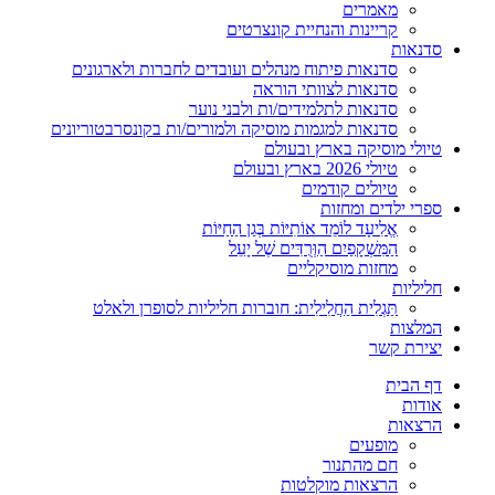
מאמרים
קריינות והנחיית קונצרטים
סדנאות
סדנאות פיתוח מנהלים ועובדים לחברות ולארגונים
סדנאות לצוותי הוראה
סדנאות לתלמידים/ות ולבני נוער
סדנאות למגמות מוסיקה ולמורים/ות בקונסרבטוריונים
טיולי מוסיקה בארץ ובעולם
טיולי 2026 בארץ ובעולם
טיולים קודמים
ספרי ילדים ומחזות
אֱלִיעָד לוֹמֵד אוֹתִיּוֹת בְּגַן הַחַיּוֹת
הַמִּשְׁקָפַיִם הַוְּרֻדִּים שֶׁל יָעֵל
מחזות מוסיקליים
חליליות
תַּגְלִית הַחֲלִילִית: חוברות חליליות לסופרן ולאלט
המלצות
יצירת קשר
דף הבית
אודות
הרצאות
מופעים
חם מהתנור
הרצאות מוקלטות