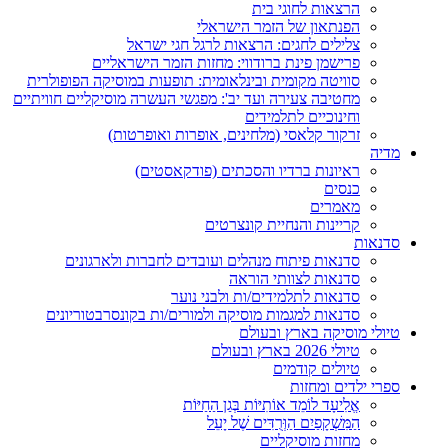
הרצאות לחוגי בית
הפנתאון של הזמר הישראלי
צלילים לחגים: הרצאות לרגל חגי ישראל
פרישמן פינת ברודווי: מחזות הזמר הישראליים
סוויטה מקומית ובינלאומית: תופעות במוסיקה הפופולרית
מחטיבה צעירה ועד יב': מפגשי העשרה מוסיקליים חוויתיים
וחינוכיים לתלמידים
זרקור קלאסי (מלחינים, אופרות ואופרטות)
מדיה
ראיונות ברדיו והסכתים (פודקאסטים)
כנסים
מאמרים
קריינות והנחיית קונצרטים
סדנאות
סדנאות פיתוח מנהלים ועובדים לחברות ולארגונים
סדנאות לצוותי הוראה
סדנאות לתלמידים/ות ולבני נוער
סדנאות למגמות מוסיקה ולמורים/ות בקונסרבטוריונים
טיולי מוסיקה בארץ ובעולם
טיולי 2026 בארץ ובעולם
טיולים קודמים
ספרי ילדים ומחזות
אֱלִיעָד לוֹמֵד אוֹתִיּוֹת בְּגַן הַחַיּוֹת
הַמִּשְׁקָפַיִם הַוְּרֻדִּים שֶׁל יָעֵל
מחזות מוסיקליים