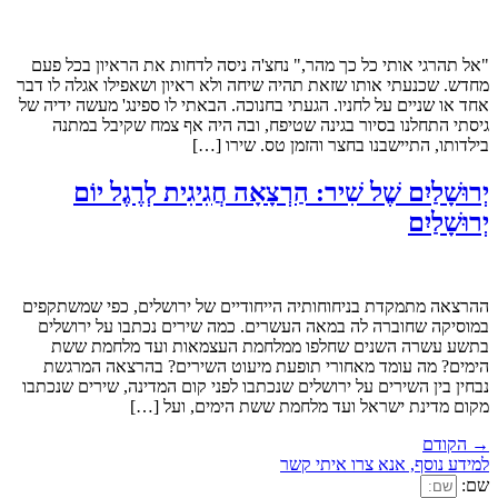
"אל תהרגי אותי כל כך מהר," נחצ'ה ניסה לדחות את הראיון בכל פעם
מחדש. שכנעתי אותו שזאת תהיה שיחה ולא ראיון ושאפילו אגלה לו דבר
אחד או שניים על לחניו. הגעתי בחנוכה. הבאתי לו ספינג' מעשה ידיה של
גיסתי התחלנו בסיור בגינה שטיפח, ובה היה אף צמח שקיבל במתנה
בילדותו, התיישבנו בחצר והזמן טס. שירו […]
יְרוּשָׁלַיִם שֶׁל שִׁיר: הַרְצָאָה חֲגִיגִית לְרֶגֶל יוֹם
יְרוּשָׁלַיִם
ההרצאה מתמקדת בניחוחותיה הייחודיים של ירושלים, כפי שמשתקפים
במוסיקה שחוברה לה במאה העשרים. כמה שירים נכתבו על ירושלים
בתשע עשרה השנים שחלפו ממלחמת העצמאות ועד מלחמת ששת
הימים? מה עומד מאחורי תופעת מיעוט השירים? בהרצאה המרגשת
נבחין בין השירים על ירושלים שנכתבו לפני קום המדינה, שירים שנכתבו
מקום מדינת ישראל ועד מלחמת ששת הימים, ועל […]
→
הקודם
למידע נוסף, אנא צרו איתי קשר
שם: