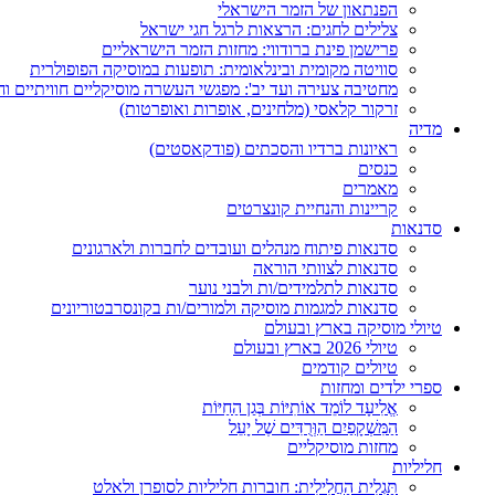
הפנתאון של הזמר הישראלי
צלילים לחגים: הרצאות לרגל חגי ישראל
פרישמן פינת ברודווי: מחזות הזמר הישראליים
סוויטה מקומית ובינלאומית: תופעות במוסיקה הפופולרית
מחטיבה צעירה ועד יב': מפגשי העשרה מוסיקליים חוויתיים וח
זרקור קלאסי (מלחינים, אופרות ואופרטות)
מדיה
ראיונות ברדיו והסכתים (פודקאסטים)
כנסים
מאמרים
קריינות והנחיית קונצרטים
סדנאות
סדנאות פיתוח מנהלים ועובדים לחברות ולארגונים
סדנאות לצוותי הוראה
סדנאות לתלמידים/ות ולבני נוער
סדנאות למגמות מוסיקה ולמורים/ות בקונסרבטוריונים
טיולי מוסיקה בארץ ובעולם
טיולי 2026 בארץ ובעולם
טיולים קודמים
ספרי ילדים ומחזות
אֱלִיעָד לוֹמֵד אוֹתִיּוֹת בְּגַן הַחַיּוֹת
הַמִּשְׁקָפַיִם הַוְּרֻדִּים שֶׁל יָעֵל
מחזות מוסיקליים
חליליות
תַּגְלִית הַחֲלִילִית: חוברות חליליות לסופרן ולאלט