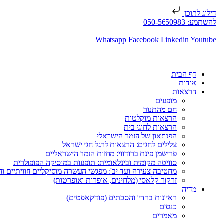
דילוג לתוכן
להשתמע: 050-5650983
Whatsapp
Facebook
Linkedin
Youtube
דף הבית
אודות
הרצאות
מופעים
חם מהתנור
הרצאות מוקלטות
הרצאות לחוגי בית
הפנתאון של הזמר הישראלי
צלילים לחגים: הרצאות לרגל חגי ישראל
פרישמן פינת ברודווי: מחזות הזמר הישראליים
סוויטה מקומית ובינלאומית: תופעות במוסיקה הפופולרית
מחטיבה צעירה ועד יב': מפגשי העשרה מוסיקליים חוויתיים וח
זרקור קלאסי (מלחינים, אופרות ואופרטות)
מדיה
ראיונות ברדיו והסכתים (פודקאסטים)
כנסים
מאמרים