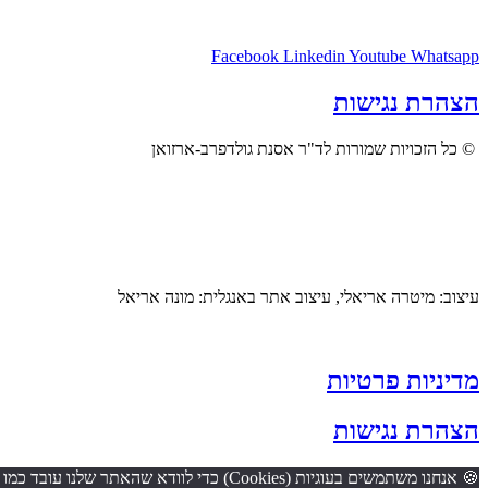
Facebook
Linkedin
Youtube
Whatsapp
הצהרת נגישות
© כל הזכויות שמורות לד"ר אסנת גולדפרב-ארזואן
עיצוב: מיטרה אריאלי, עיצוב אתר באנגלית: מונה אריאל
מדיניות פרטיות
הצהרת נגישות
🍪 אנחנו משתמשים בעוגיות (Cookies) כדי לוודא שהאתר שלנו עובד כמו שצריך, שנספק לכם חוויית גלישה חלקה, ונוכל ללמוד מה הכי מעניין אתכם. אם תמשיכו לגלוש כאן – נבין שזה בסדר מצדכם להשתמש בהן.