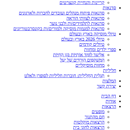
קריינות והנחיית קונצרטים
סדנאות
סדנאות פיתוח מנהלים ועובדים לחברות ולארגונים
סדנאות לצוותי הוראה
סדנאות לתלמידים/ות ולבני נוער
סדנאות למגמות מוסיקה ולמורים/ות בקונסרבטוריונים
טיולי מוסיקה בארץ ובעולם
טיולי 2026 בארץ ובעולם
טיולים קודמים
ספרי ילדים ומחזות
אֱלִיעָד לוֹמֵד אוֹתִיּוֹת בְּגַן הַחַיּוֹת
הַמִּשְׁקָפַיִם הַוְּרֻדִּים שֶׁל יָעֵל
מחזות מוסיקליים
חליליות
תַּגְלִית הַחֲלִילִית: חוברות חליליות לסופרן ולאלט
המלצות
יצירת קשר
דף הבית
אודות
הרצאות
מופעים
חם מהתנור
הרצאות מוקלטות
הרצאות לחוגי בית