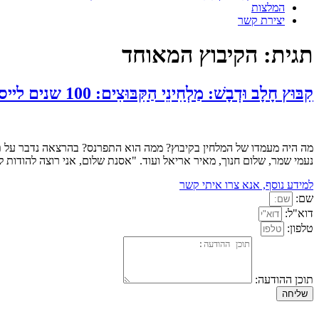
המלצות
יצירת קשר
תגית:
הקיבוץ המאוחד
קִבּוּץ חָלָב וּדְבָשׁ: מַלְחִינֵי הַקִּבּוּצִים: 100 שנים לייסוד הקיבוץ: הרצאה חגיגית לרגל יום העצמאות וגם לחג שבועות
מה היה מעמדו של המלחין בקיבוץ? ממה הוא התפרנס? בהרצאה נדבר על תרו
נעמי שמר, שלום חנוך, מאיר אריאל ועוד. "אסנת שלום, אני רוצה להודות
למידע נוסף, אנא צרו איתי קשר
שם:
דוא"ל:
טלפון:
תוכן ההודעה:
שליחה