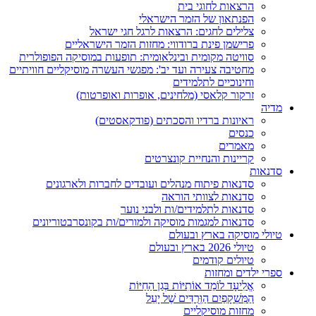
הרצאות לחוגי בית
הפנתאון של הזמר הישראלי
צלילים לחגים: הרצאות לרגל חגי ישראל
פרישמן פינת ברודווי: מחזות הזמר הישראליים
סוויטה מקומית ובינלאומית: תופעות במוסיקה הפופולרית
מחטיבה צעירה ועד יב': מפגשי העשרה מוסיקליים חוויתיים
וחינוכיים לתלמידים
זרקור קלאסי (מלחינים, אופרות ואופרטות)
מדיה
ראיונות ברדיו והסכתים (פודקאסטים)
כנסים
מאמרים
קריינות והנחיית קונצרטים
סדנאות
סדנאות פיתוח מנהלים ועובדים לחברות ולארגונים
סדנאות לצוותי הוראה
סדנאות לתלמידים/ות ולבני נוער
סדנאות למגמות מוסיקה ולמורים/ות בקונסרבטוריונים
טיולי מוסיקה בארץ ובעולם
טיולי 2026 בארץ ובעולם
טיולים קודמים
ספרי ילדים ומחזות
אֱלִיעָד לוֹמֵד אוֹתִיּוֹת בְּגַן הַחַיּוֹת
הַמִּשְׁקָפַיִם הַוְּרֻדִּים שֶׁל יָעֵל
מחזות מוסיקליים