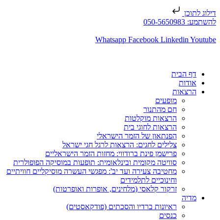
דילוג לתוכן
להשתמע: 050-5650983
Whatsapp
Facebook
Linkedin
Youtube
דף הבית
אודות
הרצאות
מופעים
חם מהתנור
הרצאות מוקלטות
הרצאות לחוגי בית
הפנתאון של הזמר הישראלי
צלילים לחגים: הרצאות לרגל חגי ישראל
פרישמן פינת ברודווי: מחזות הזמר הישראליים
סוויטה מקומית ובינלאומית: תופעות במוסיקה הפופולרית
מחטיבה צעירה ועד יב': מפגשי העשרה מוסיקליים חוויתיים
וחינוכיים לתלמידים
זרקור קלאסי (מלחינים, אופרות ואופרטות)
מדיה
ראיונות ברדיו והסכתים (פודקאסטים)
כנסים