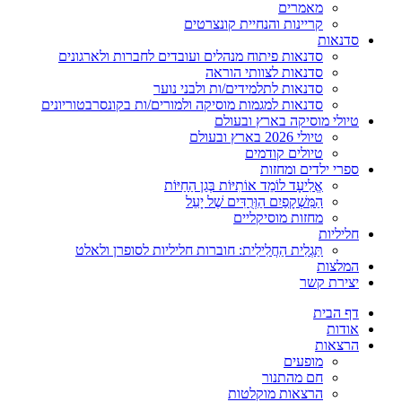
מאמרים
קריינות והנחיית קונצרטים
סדנאות
סדנאות פיתוח מנהלים ועובדים לחברות ולארגונים
סדנאות לצוותי הוראה
סדנאות לתלמידים/ות ולבני נוער
סדנאות למגמות מוסיקה ולמורים/ות בקונסרבטוריונים
טיולי מוסיקה בארץ ובעולם
טיולי 2026 בארץ ובעולם
טיולים קודמים
ספרי ילדים ומחזות
אֱלִיעָד לוֹמֵד אוֹתִיּוֹת בְּגַן הַחַיּוֹת
הַמִּשְׁקָפַיִם הַוְּרֻדִּים שֶׁל יָעֵל
מחזות מוסיקליים
חליליות
תַּגְלִית הַחֲלִילִית: חוברות חליליות לסופרן ולאלט
המלצות
יצירת קשר
דף הבית
אודות
הרצאות
מופעים
חם מהתנור
הרצאות מוקלטות