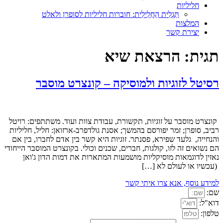
חליליות
תַּגְלִית הַחֲלִילִית: חוברות חליליות לסופרן ולאלט
המלצות
יצירת קשר
תגית:
הרצאת שיא
רסיטל לזוגיות ולמוסיקה – קונצרט מוסבר
קונצרט מוסבר על זוגיות, תקשורת, עבודת צוות ועוד. משתתפים: רויטל
רביב, סופרן; זמר יפורסם בהמשך; אסנת גולדפרב-ארזואן: חליל, חליליות
והנחייה, גלעד שפירא, פסנתר. זוגיות היא קשר בין אדם לחברו, בין אם
הם נשואים זה לזו, קולגות, חברים, שכנים וכולי. בקונצרט המוסבר הייחודי
נאזין לדוגמאות מוסיקליות מושמעות המתארות את דמות הדון ג'ואן
(עכשיו או לעולם לא […]
למידע נוסף, אנא צרו איתי קשר
שם:
דוא"ל:
טלפון: