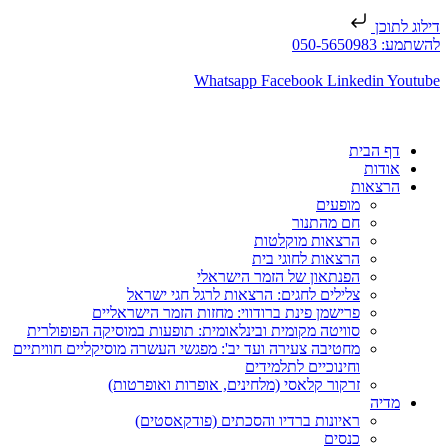
דילוג לתוכן
להשתמע: 050-5650983
Whatsapp
Facebook
Linkedin
Youtube
דף הבית
אודות
הרצאות
מופעים
חם מהתנור
הרצאות מוקלטות
הרצאות לחוגי בית
הפנתאון של הזמר הישראלי
צלילים לחגים: הרצאות לרגל חגי ישראל
פרישמן פינת ברודווי: מחזות הזמר הישראליים
סוויטה מקומית ובינלאומית: תופעות במוסיקה הפופולרית
מחטיבה צעירה ועד יב': מפגשי העשרה מוסיקליים חוויתיים
וחינוכיים לתלמידים
זרקור קלאסי (מלחינים, אופרות ואופרטות)
מדיה
ראיונות ברדיו והסכתים (פודקאסטים)
כנסים