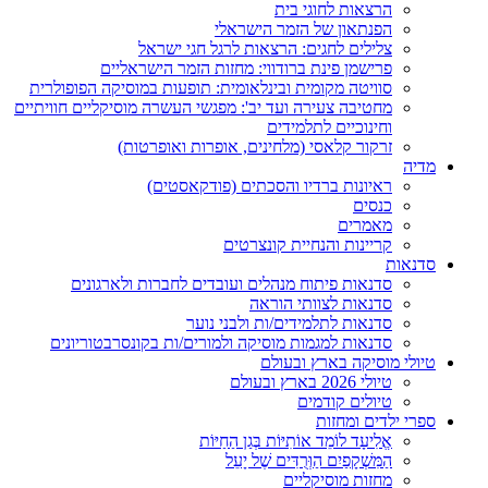
הרצאות לחוגי בית
הפנתאון של הזמר הישראלי
צלילים לחגים: הרצאות לרגל חגי ישראל
פרישמן פינת ברודווי: מחזות הזמר הישראליים
סוויטה מקומית ובינלאומית: תופעות במוסיקה הפופולרית
מחטיבה צעירה ועד יב': מפגשי העשרה מוסיקליים חוויתיים
וחינוכיים לתלמידים
זרקור קלאסי (מלחינים, אופרות ואופרטות)
מדיה
ראיונות ברדיו והסכתים (פודקאסטים)
כנסים
מאמרים
קריינות והנחיית קונצרטים
סדנאות
סדנאות פיתוח מנהלים ועובדים לחברות ולארגונים
סדנאות לצוותי הוראה
סדנאות לתלמידים/ות ולבני נוער
סדנאות למגמות מוסיקה ולמורים/ות בקונסרבטוריונים
טיולי מוסיקה בארץ ובעולם
טיולי 2026 בארץ ובעולם
טיולים קודמים
ספרי ילדים ומחזות
אֱלִיעָד לוֹמֵד אוֹתִיּוֹת בְּגַן הַחַיּוֹת
הַמִּשְׁקָפַיִם הַוְּרֻדִּים שֶׁל יָעֵל
מחזות מוסיקליים