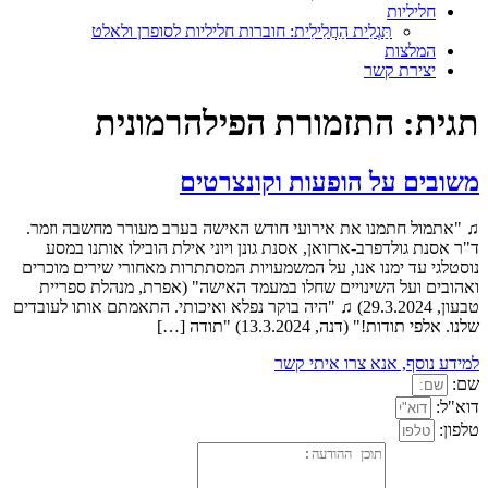
חליליות
תַּגְלִית הַחֲלִילִית: חוברות חליליות לסופרן ולאלט
המלצות
יצירת קשר
תגית:
התזמורת הפילהרמונית
משובים על הופעות וקונצרטים
♫ "אתמול חתמנו את אירועי חודש האישה בערב מעורר מחשבה וזמר.
ד"ר אסנת גולדפרב-ארזואן, אסנת גונן ויוני אילת הובילו אותנו במסע
נוסטלגי עד ימנו אנו, על המשמעויות המסתתרות מאחורי שירים מוכרים
ואהובים ועל השינויים שחלו במעמד האישה" (אפרת, מנהלת ספריית
טבעון, 29.3.2024) ♫ "היה בוקר נפלא ואיכותי. התאמתם אותו לעובדים
שלנו. אלפי תודות!" (דנה, 13.3.2024) "תודה […]
למידע נוסף, אנא צרו איתי קשר
שם:
דוא"ל:
טלפון: