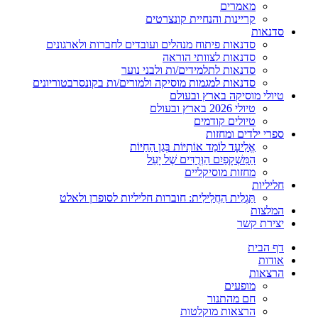
מאמרים
קריינות והנחיית קונצרטים
סדנאות
סדנאות פיתוח מנהלים ועובדים לחברות ולארגונים
סדנאות לצוותי הוראה
סדנאות לתלמידים/ות ולבני נוער
סדנאות למגמות מוסיקה ולמורים/ות בקונסרבטוריונים
טיולי מוסיקה בארץ ובעולם
טיולי 2026 בארץ ובעולם
טיולים קודמים
ספרי ילדים ומחזות
אֱלִיעָד לוֹמֵד אוֹתִיּוֹת בְּגַן הַחַיּוֹת
הַמִּשְׁקָפַיִם הַוְּרֻדִּים שֶׁל יָעֵל
מחזות מוסיקליים
חליליות
תַּגְלִית הַחֲלִילִית: חוברות חליליות לסופרן ולאלט
המלצות
יצירת קשר
דף הבית
אודות
הרצאות
מופעים
חם מהתנור
הרצאות מוקלטות