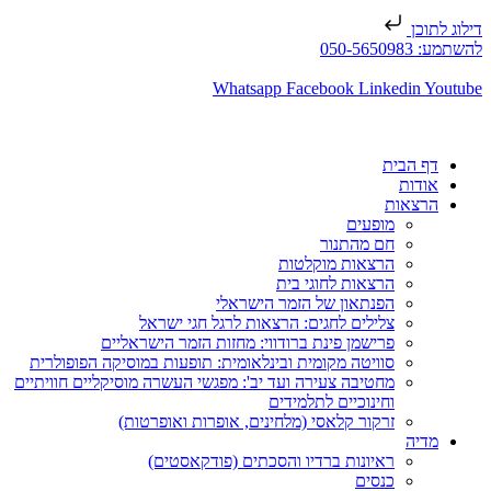
דילוג לתוכן
להשתמע: 050-5650983
Whatsapp
Facebook
Linkedin
Youtube
דף הבית
אודות
הרצאות
מופעים
חם מהתנור
הרצאות מוקלטות
הרצאות לחוגי בית
הפנתאון של הזמר הישראלי
צלילים לחגים: הרצאות לרגל חגי ישראל
פרישמן פינת ברודווי: מחזות הזמר הישראליים
סוויטה מקומית ובינלאומית: תופעות במוסיקה הפופולרית
מחטיבה צעירה ועד יב': מפגשי העשרה מוסיקליים חוויתיים
וחינוכיים לתלמידים
זרקור קלאסי (מלחינים, אופרות ואופרטות)
מדיה
ראיונות ברדיו והסכתים (פודקאסטים)
כנסים