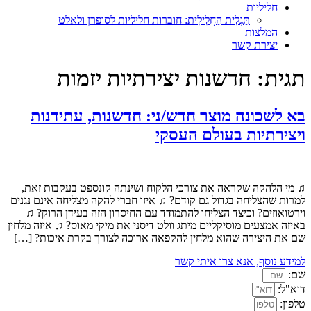
חליליות
תַּגְלִית הַחֲלִילִית: חוברות חליליות לסופרן ולאלט
המלצות
יצירת קשר
תגית:
חדשנות יצירתיות יזמות
בא לשכונה מוצר חדש/ני: חדשנות, עתידנות
ויצירתיות בעולם העסקי
♫ מי הלהקה שקראה את צורכי הלקוח ושינתה קונספט בעקבות זאת,
למרות שהצליחה בגדול גם קודם? ♫ איזו חברי להקה מצליחה אינם נגנים
וירטואוזים? וכיצד הצליחו להתמודד עם החיסרון הזה בעידן הרוק? ♫
באיזה אמצעים מוסיקליים מיתג וולט דיסני את מיקי מאוס? ♫ איזה מלחין
שם את היצירה שהוא מלחין להקפאה ארוכה לצורך בקרת איכות? […]
למידע נוסף, אנא צרו איתי קשר
שם:
דוא"ל:
טלפון: