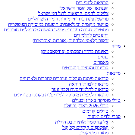
הרצאות לחוגי בית
הפנתאון של הזמר הישראלי
צלילים לחגים: הרצאות לרגל חגי ישראל
פרישמן פינת ברודווי: מחזות הזמר הישראליים
סוויטה מקומית ובינלאומית: תופעות במוסיקה הפופולרית
מחטיבה צעירה ועד יב': מפגשי העשרה מוסיקליים חוויתיים
וחינוכיים לתלמידים
זרקור קלאסי (מלחינים, אופרות ואופרטות)
מדיה
ראיונות ברדיו והסכתים (פודקאסטים)
כנסים
מאמרים
קריינות והנחיית קונצרטים
סדנאות
סדנאות פיתוח מנהלים ועובדים לחברות ולארגונים
סדנאות לצוותי הוראה
סדנאות לתלמידים/ות ולבני נוער
סדנאות למגמות מוסיקה ולמורים/ות בקונסרבטוריונים
טיולי מוסיקה בארץ ובעולם
טיולי 2026 בארץ ובעולם
טיולים קודמים
ספרי ילדים ומחזות
אֱלִיעָד לוֹמֵד אוֹתִיּוֹת בְּגַן הַחַיּוֹת
הַמִּשְׁקָפַיִם הַוְּרֻדִּים שֶׁל יָעֵל
מחזות מוסיקליים