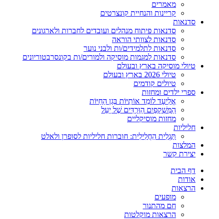
מאמרים
קריינות והנחיית קונצרטים
סדנאות
סדנאות פיתוח מנהלים ועובדים לחברות ולארגונים
סדנאות לצוותי הוראה
סדנאות לתלמידים/ות ולבני נוער
סדנאות למגמות מוסיקה ולמורים/ות בקונסרבטוריונים
טיולי מוסיקה בארץ ובעולם
טיולי 2026 בארץ ובעולם
טיולים קודמים
ספרי ילדים ומחזות
אֱלִיעָד לוֹמֵד אוֹתִיּוֹת בְּגַן הַחַיּוֹת
הַמִּשְׁקָפַיִם הַוְּרֻדִּים שֶׁל יָעֵל
מחזות מוסיקליים
חליליות
תַּגְלִית הַחֲלִילִית: חוברות חליליות לסופרן ולאלט
המלצות
יצירת קשר
דף הבית
אודות
הרצאות
מופעים
חם מהתנור
הרצאות מוקלטות