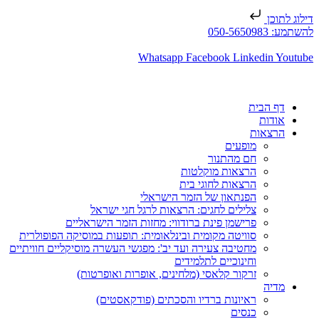
דילוג לתוכן
להשתמע: 050-5650983
Whatsapp
Facebook
Linkedin
Youtube
דף הבית
אודות
הרצאות
מופעים
חם מהתנור
הרצאות מוקלטות
הרצאות לחוגי בית
הפנתאון של הזמר הישראלי
צלילים לחגים: הרצאות לרגל חגי ישראל
פרישמן פינת ברודווי: מחזות הזמר הישראליים
סוויטה מקומית ובינלאומית: תופעות במוסיקה הפופולרית
מחטיבה צעירה ועד יב': מפגשי העשרה מוסיקליים חוויתיים
וחינוכיים לתלמידים
זרקור קלאסי (מלחינים, אופרות ואופרטות)
מדיה
ראיונות ברדיו והסכתים (פודקאסטים)
כנסים