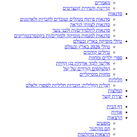
מאמרים
קריינות והנחיית קונצרטים
סדנאות
סדנאות פיתוח מנהלים ועובדים לחברות ולארגונים
סדנאות לצוותי הוראה
סדנאות לתלמידים/ות ולבני נוער
סדנאות למגמות מוסיקה ולמורים/ות בקונסרבטוריונים
טיולי מוסיקה בארץ ובעולם
טיולי 2026 בארץ ובעולם
טיולים קודמים
ספרי ילדים ומחזות
אֱלִיעָד לוֹמֵד אוֹתִיּוֹת בְּגַן הַחַיּוֹת
הַמִּשְׁקָפַיִם הַוְּרֻדִּים שֶׁל יָעֵל
מחזות מוסיקליים
חליליות
תַּגְלִית הַחֲלִילִית: חוברות חליליות לסופרן ולאלט
המלצות
יצירת קשר
דף הבית
אודות
הרצאות
מופעים
חם מהתנור
הרצאות מוקלטות