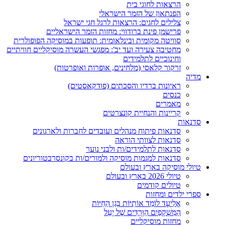
הרצאות לחוגי בית
הפנתאון של הזמר הישראלי
צלילים לחגים: הרצאות לרגל חגי ישראל
פרישמן פינת ברודווי: מחזות הזמר הישראליים
סוויטה מקומית ובינלאומית: תופעות במוסיקה הפופולרית
מחטיבה צעירה ועד יב': מפגשי העשרה מוסיקליים חוויתיים
וחינוכיים לתלמידים
זרקור קלאסי (מלחינים, אופרות ואופרטות)
מדיה
ראיונות ברדיו והסכתים (פודקאסטים)
כנסים
מאמרים
קריינות והנחיית קונצרטים
סדנאות
סדנאות פיתוח מנהלים ועובדים לחברות ולארגונים
סדנאות לצוותי הוראה
סדנאות לתלמידים/ות ולבני נוער
סדנאות למגמות מוסיקה ולמורים/ות בקונסרבטוריונים
טיולי מוסיקה בארץ ובעולם
טיולי 2026 בארץ ובעולם
טיולים קודמים
ספרי ילדים ומחזות
אֱלִיעָד לוֹמֵד אוֹתִיּוֹת בְּגַן הַחַיּוֹת
הַמִּשְׁקָפַיִם הַוְּרֻדִּים שֶׁל יָעֵל
מחזות מוסיקליים