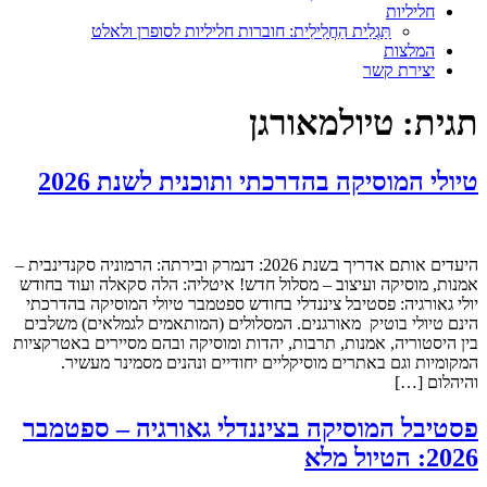
חליליות
תַּגְלִית הַחֲלִילִית: חוברות חליליות לסופרן ולאלט
המלצות
יצירת קשר
תגית:
טיולמאורגן
טיולי המוסיקה בהדרכתי ותוכנית לשנת 2026
היעדים אותם אדריך בשנת 2026: דנמרק ובירתה: הרמוניה סקנדינבית –
אמנות, מוסיקה ועיצוב – מסלול חדש! איטליה: הלה סקאלה ועוד בחודש
יולי גאורגיה: פסטיבל ציננדלי בחודש ספטמבר טיולי המוסיקה בהדרכתי
הינם טיולי בוטיק מאורגנים. המסלולים (המותאמים לגמלאים) משלבים
בין היסטוריה, אמנות, תרבות, יהדות ומוסיקה ובהם מסיירים באטרקציות
המקומיות וגם באתרים מוסיקליים יחודיים ונהנים מסמינר מעשיר.
והיהלום […]
פסטיבל המוסיקה בציננדלי גאורגיה – ספטמבר
2026: הטיול מלא