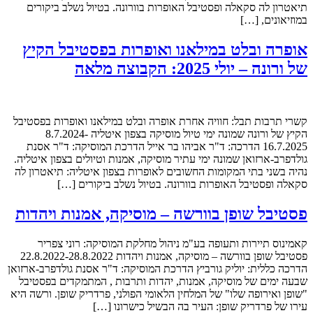
תיאטרון לה סקאלה ופסטיבל האופרות בוורונה. בטיול נשלב ביקורים
במוזיאונים, […]
אופרה ובלט במילאנו ואופרות בפסטיבל הקיץ
של ורונה – יולי 2025: הקבוצה מלאה
קשרי תרבות תבל: חוויה אחרת אופרה ובלט במילאנו ואופרות בפסטיבל
הקיץ של ורונה שמונה ימי טיול מוסיקה בצפון איטליה 8.7.2024-
16.7.2025 הדרכה: ד"ר אביהו בר אייל הדרכת המוסיקה: ד"ר אסנת
גולדפרב-ארזואן שמונה ימי עתיר מוסיקה, אמנות וטיולים בצפון איטליה.
נהיה בשני בתי המקומות החשובים לאופרות בצפון איטליה: תיאטרון לה
סקאלה ופסטיבל האופרות בוורונה. בטיול נשלב ביקורים […]
פסטיבל שופן בוורשה – מוסיקה, אמנות ויהדות
קאמינוס תיירות ותעופה בע"מ ניהול מחלקת המוסיקה: רוני צפריר
פסטיבל שופן בוורשה – מוסיקה, אמנות ויהדות 22.8.2022-28.8.2022
הדרכה כללית: יוליק גורביץ הדרכת המוסיקה: ד"ר אסנת גולדפרב-ארזואן
שבעה ימים של מוסיקה, אמנות, יהדות ותרבות , המתמקדים בפסטיבל
"שופן ואירופה שלו" של המלחין הלאומי הפולני, פרדריק שופן. ורשה היא
עירו של פרדריק שופן: העיר בה הבשיל כישרונו […]