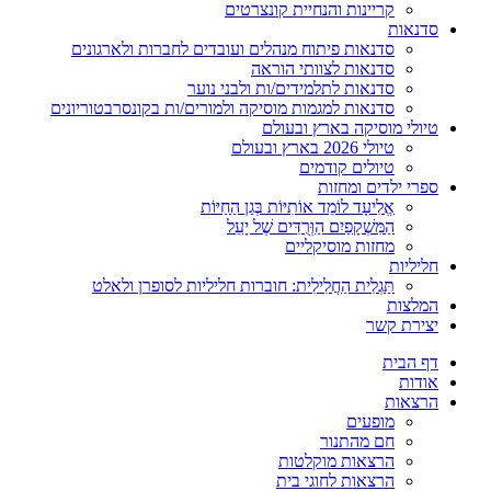
קריינות והנחיית קונצרטים
סדנאות
סדנאות פיתוח מנהלים ועובדים לחברות ולארגונים
סדנאות לצוותי הוראה
סדנאות לתלמידים/ות ולבני נוער
סדנאות למגמות מוסיקה ולמורים/ות בקונסרבטוריונים
טיולי מוסיקה בארץ ובעולם
טיולי 2026 בארץ ובעולם
טיולים קודמים
ספרי ילדים ומחזות
אֱלִיעָד לוֹמֵד אוֹתִיּוֹת בְּגַן הַחַיּוֹת
הַמִּשְׁקָפַיִם הַוְּרֻדִּים שֶׁל יָעֵל
מחזות מוסיקליים
חליליות
תַּגְלִית הַחֲלִילִית: חוברות חליליות לסופרן ולאלט
המלצות
יצירת קשר
דף הבית
אודות
הרצאות
מופעים
חם מהתנור
הרצאות מוקלטות
הרצאות לחוגי בית