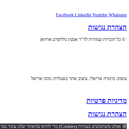
Facebook
Linkedin
Youtube
Whatsapp
הצהרת נגישות
© כל הזכויות שמורות לד"ר אסנת גולדפרב-ארזואן
עיצוב: מיטרה אריאלי, עיצוב אתר באנגלית: מונה אריאל
מדיניות פרטיות
הצהרת נגישות
🍪 אנחנו משתמשים בעוגיות (Cookies) כדי לוודא שהאתר שלנו עובד כמו שצריך, שנספק לכם חוויית גלישה חלקה, ונוכל ללמוד מה הכי מעניין אתכם. אם תמשיכו לגלוש כאן – נבין שזה בסדר מצדכם להשתמש בהן.