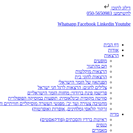
דילוג לתוכן
להשתמע: 050-5650983
Whatsapp
Facebook
Linkedin
Youtube
דף הבית
אודות
הרצאות
מופעים
חם מהתנור
הרצאות מוקלטות
הרצאות לחוגי בית
הפנתאון של הזמר הישראלי
צלילים לחגים: הרצאות לרגל חגי ישראל
פרישמן פינת ברודווי: מחזות הזמר הישראליים
סוויטה מקומית ובינלאומית: תופעות במוסיקה הפופולרית
מחטיבה צעירה ועד יב': מפגשי העשרה מוסיקליים חוויתיים וח
זרקור קלאסי (מלחינים, אופרות ואופרטות)
מדיה
ראיונות ברדיו והסכתים (פודקאסטים)
כנסים
מאמרים