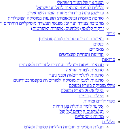
הפנתאון של הזמר הישראלי
צלילים לחגים: הרצאות לרגל חגי ישראל
פרישמן פינת ברודווי: מחזות הזמר הישראליים
סוויטה מקומית ובינלאומית: תופעות במוסיקה הפופולרית
מחטיבה צעירה ועד יב': מפגשי העשרה מוסיקליים חוויתיים וח
זרקור קלאסי (מלחינים, אופרות ואופרטות)
מדיה
ראיונות ברדיו והסכתים (פודקאסטים)
כנסים
מאמרים
קריינות והנחיית קונצרטים
סדנאות
סדנאות פיתוח מנהלים ועובדים לחברות ולארגונים
סדנאות לצוותי הוראה
סדנאות לתלמידים/ות ולבני נוער
סדנאות למגמות מוסיקה ולמורים/ות בקונסרבטוריונים
טיולי מוסיקה בארץ ובעולם
טיולי 2026 בארץ ובעולם
טיולים קודמים
ספרי ילדים ומחזות
אֱלִיעָד לוֹמֵד אוֹתִיּוֹת בְּגַן הַחַיּוֹת
הַמִּשְׁקָפַיִם הַוְּרֻדִּים שֶׁל יָעֵל
מחזות מוסיקליים
חליליות
תַּגְלִית הַחֲלִילִית: חוברות חליליות לסופרן ולאלט