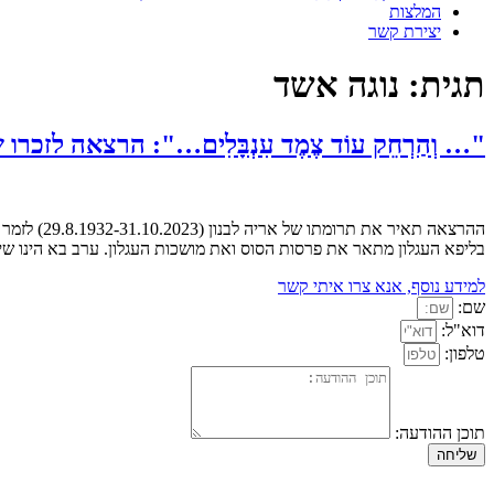
המלצות
יצירת קשר
תגית:
נוגה אשד
"… וְהַרְחֵק עוֹד צֶמֶד עִנְבָּלִים…": הרצאה לזכרו של אריה לבנו
בליפא העגלון מתאר את פרסות הסוס ואת מושכות העגלון. ערב בא הינו שי
למידע נוסף, אנא צרו איתי קשר
שם:
דוא"ל:
טלפון:
תוכן ההודעה:
שליחה