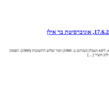
ההרצאה תאיר את תרומתו של אריה לבנון (29.8.1932-31.10.2023) לזמר הישראלי כמלחין בכלל וכמעבד בפרט. כמלחין שיריו המפורסמים הם ערב בא, ליפא העגלון (שניהם ב- 1960) וזמר שלוש התשובות (1969). הפזמון
 לחן השיר […]