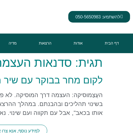
לתוכן
להשתמע: 050-5650983
דף הבית
אודות
הרצאות
מדיה
תגית:
סדנאות העצמה
לקום מחר בבוקר עם שיר חד
העֲצַמוסיקה: העצמה דרך המוסיקה. לא פ
בשינוי תהליכים ובהבנתם. במהלך ההרצאה/
אותו בכאב", אבל עם תקווה ועם שינוי. נאז
למידע נוסף, אנא צרו 