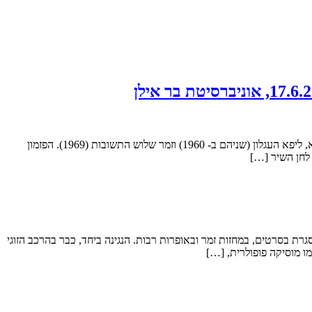
ההרצאה תאיר את תרומתו של אריה לבנון (29.8.1932-31.10.2023) לזמר הישראלי כמלחין בכלל וכמעבד בפרט. כמלחין שיריו המפורסמים הם ערב בא, ליפא העגלון (שניהם ב- 1960) וזמר שלוש התשובות (1969). הפזמון
 לחן השיר […]
גרת בסרטים, במחזות זמר ובאופרות רבות. הנגינה ביחד, כבר בהרכב הזוגי
ו מוסיקה פופולרית, […]