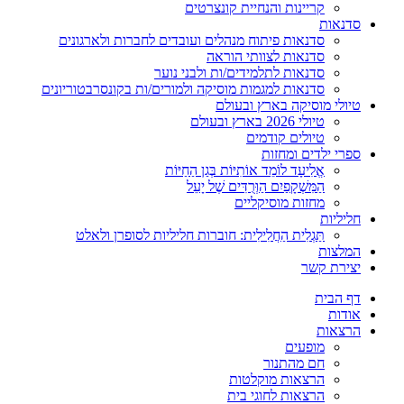
קריינות והנחיית קונצרטים
סדנאות
סדנאות פיתוח מנהלים ועובדים לחברות ולארגונים
סדנאות לצוותי הוראה
סדנאות לתלמידים/ות ולבני נוער
סדנאות למגמות מוסיקה ולמורים/ות בקונסרבטוריונים
טיולי מוסיקה בארץ ובעולם
טיולי 2026 בארץ ובעולם
טיולים קודמים
ספרי ילדים ומחזות
אֱלִיעָד לוֹמֵד אוֹתִיּוֹת בְּגַן הַחַיּוֹת
הַמִּשְׁקָפַיִם הַוְּרֻדִּים שֶׁל יָעֵל
מחזות מוסיקליים
חליליות
תַּגְלִית הַחֲלִילִית: חוברות חליליות לסופרן ולאלט
המלצות
יצירת קשר
דף הבית
אודות
הרצאות
מופעים
חם מהתנור
הרצאות מוקלטות
הרצאות לחוגי בית