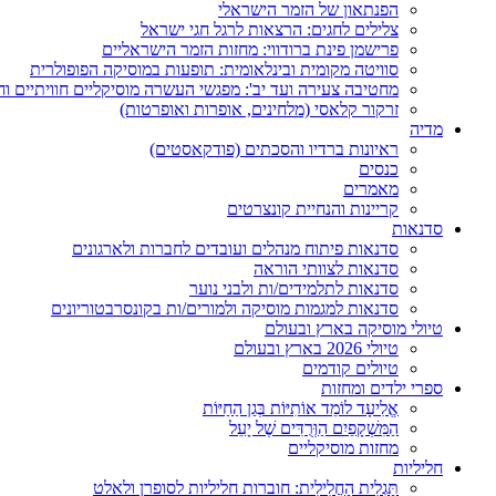
הפנתאון של הזמר הישראלי
צלילים לחגים: הרצאות לרגל חגי ישראל
פרישמן פינת ברודווי: מחזות הזמר הישראליים
סוויטה מקומית ובינלאומית: תופעות במוסיקה הפופולרית
מחטיבה צעירה ועד יב': מפגשי העשרה מוסיקליים חוויתיים וח
זרקור קלאסי (מלחינים, אופרות ואופרטות)
מדיה
ראיונות ברדיו והסכתים (פודקאסטים)
כנסים
מאמרים
קריינות והנחיית קונצרטים
סדנאות
סדנאות פיתוח מנהלים ועובדים לחברות ולארגונים
סדנאות לצוותי הוראה
סדנאות לתלמידים/ות ולבני נוער
סדנאות למגמות מוסיקה ולמורים/ות בקונסרבטוריונים
טיולי מוסיקה בארץ ובעולם
טיולי 2026 בארץ ובעולם
טיולים קודמים
ספרי ילדים ומחזות
אֱלִיעָד לוֹמֵד אוֹתִיּוֹת בְּגַן הַחַיּוֹת
הַמִּשְׁקָפַיִם הַוְּרֻדִּים שֶׁל יָעֵל
מחזות מוסיקליים
חליליות
תַּגְלִית הַחֲלִילִית: חוברות חליליות לסופרן ולאלט