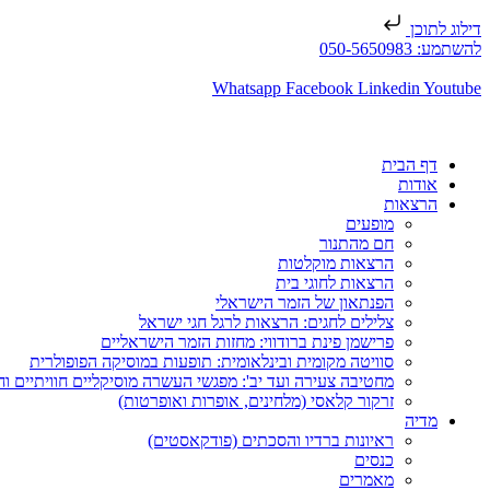
דילוג לתוכן
להשתמע: 050-5650983
Whatsapp
Facebook
Linkedin
Youtube
דף הבית
אודות
הרצאות
מופעים
חם מהתנור
הרצאות מוקלטות
הרצאות לחוגי בית
הפנתאון של הזמר הישראלי
צלילים לחגים: הרצאות לרגל חגי ישראל
פרישמן פינת ברודווי: מחזות הזמר הישראליים
סוויטה מקומית ובינלאומית: תופעות במוסיקה הפופולרית
מחטיבה צעירה ועד יב': מפגשי העשרה מוסיקליים חוויתיים וח
זרקור קלאסי (מלחינים, אופרות ואופרטות)
מדיה
ראיונות ברדיו והסכתים (פודקאסטים)
כנסים
מאמרים