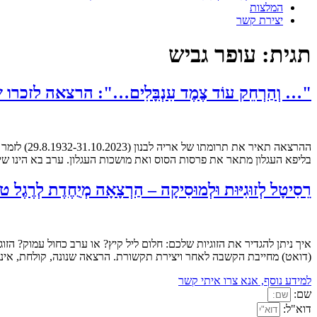
המלצות
יצירת קשר
תגית:
עופר גביש
"… וְהַרְחֵק עוֹד צֶמֶד עִנְבָּלִים…": הרצאה לזכרו של אריה לבנו
בליפא העגלון מתאר את פרסות הסוס ואת מושכות העגלון. ערב בא הינו שי
רֵסִיטָל לְזוּגִיּוּת וּלְמוּסִיקָה – הַרְצָאָה מְיֻחֶדֶת לְרֶגֶל ט"ו בְּאָב 
איך ניתן להגדיר את הזוגיות שלכם: חלום ליל קיץ? או ערב כחול עמוק? הז
(דואט) מחייבת הקשבה לאחר ויצירת תקשורת. הרצאה שנונה, קולחת, אינטל
למידע נוסף, אנא צרו איתי קשר
שם:
דוא"ל: