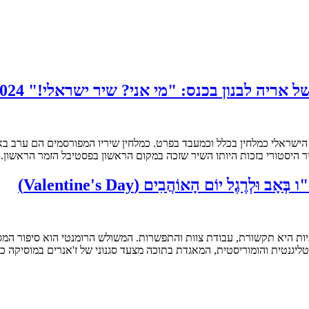
ן בכנס: "מי אני? שיר ישראלי!" 17.6.2024, אוניברסיטת בר אילן
ר היסטורי בזכות היותו השיר שזכה במקום הראשון בפסטיבל הזמר הראשון.
וּלְרֶגֶל יוֹם הָאוֹהֲבִים (Valentine's Day)
וגיות היא תקשורת, עבודת צוות והתפשרות. המשולש הרומנטי הוא סיפור המס
יגנטית והומוריסטית, המאגדת בתוכה מצעד סגנוני של ז'אנרים במוסיקה כמ