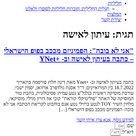
חליליות
תַּגְלִית הַחֲלִילִית: חוברות חליליות לסופרן ולאלט
המלצות
יצירת קשר
תגית:
עיתון לאישה
"אני לא בובה": הפמיניזם מככב בפופ הישראלי
– כתבה בעיתון לאישה וב- +YNet
כתבה בעיתון לאישה וב- +Ynet מאת דינה חלוץ פורסמה בתאריך
18.7.2022 בין המרואיינים: ד"ר אסנת גולדפרב ארזואן, יסמין ישבי:
עורכת מוסיקה ראשית בגלגל"צ נטע עמית: פסיכולוגית, כתבת טור
המוסיקה של האתר "פוליטיקלי קוראת" קובי אוז דורון מדלי: מוסיקאי,
מלחין השיר TOY לנטע ברזילי נטע אגם בוחבוט לקריאת הכתבה אני לא
בובה: הפמיניזם מככב בפופ הישראלי […]
למידע נוסף, אנא צרו איתי קשר
שם:
דוא"ל: