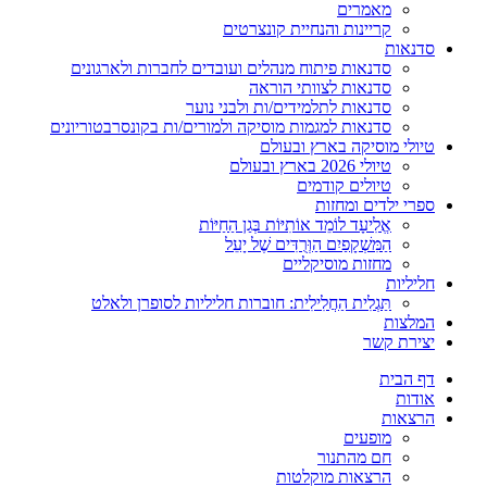
מאמרים
קריינות והנחיית קונצרטים
סדנאות
סדנאות פיתוח מנהלים ועובדים לחברות ולארגונים
סדנאות לצוותי הוראה
סדנאות לתלמידים/ות ולבני נוער
סדנאות למגמות מוסיקה ולמורים/ות בקונסרבטוריונים
טיולי מוסיקה בארץ ובעולם
טיולי 2026 בארץ ובעולם
טיולים קודמים
ספרי ילדים ומחזות
אֱלִיעָד לוֹמֵד אוֹתִיּוֹת בְּגַן הַחַיּוֹת
הַמִּשְׁקָפַיִם הַוְּרֻדִּים שֶׁל יָעֵל
מחזות מוסיקליים
חליליות
תַּגְלִית הַחֲלִילִית: חוברות חליליות לסופרן ולאלט
המלצות
יצירת קשר
דף הבית
אודות
הרצאות
מופעים
חם מהתנור
הרצאות מוקלטות