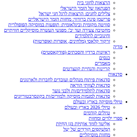
הרצאות לחוגי בית
הפנתאון של הזמר הישראלי
צלילים לחגים: הרצאות לרגל חגי ישראל
פרישמן פינת ברודווי: מחזות הזמר הישראליים
סוויטה מקומית ובינלאומית: תופעות במוסיקה הפופולרית
מחטיבה צעירה ועד יב': מפגשי העשרה מוסיקליים חוויתיים
וחינוכיים לתלמידים
זרקור קלאסי (מלחינים, אופרות ואופרטות)
מדיה
ראיונות ברדיו והסכתים (פודקאסטים)
כנסים
מאמרים
קריינות והנחיית קונצרטים
סדנאות
סדנאות פיתוח מנהלים ועובדים לחברות ולארגונים
סדנאות לצוותי הוראה
סדנאות לתלמידים/ות ולבני נוער
סדנאות למגמות מוסיקה ולמורים/ות בקונסרבטוריונים
טיולי מוסיקה בארץ ובעולם
טיולי 2026 בארץ ובעולם
טיולים קודמים
ספרי ילדים ומחזות
אֱלִיעָד לוֹמֵד אוֹתִיּוֹת בְּגַן הַחַיּוֹת
הַמִּשְׁקָפַיִם הַוְּרֻדִּים שֶׁל יָעֵל
מחזות מוסיקליים