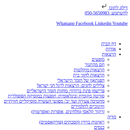
דילוג לתוכן
להשתמע: 050-5650983
Whatsapp
Facebook
Linkedin
Youtube
דף הבית
אודות
הרצאות
מופעים
חם מהתנור
הרצאות מוקלטות
הרצאות לחוגי בית
הפנתאון של הזמר הישראלי
צלילים לחגים: הרצאות לרגל חגי ישראל
פרישמן פינת ברודווי: מחזות הזמר הישראליים
סוויטה מקומית ובינלאומית: תופעות במוסיקה הפופולרית
מחטיבה צעירה ועד יב': מפגשי העשרה מוסיקליים חוויתיים
וחינוכיים לתלמידים
זרקור קלאסי (מלחינים, אופרות ואופרטות)
מדיה
ראיונות ברדיו והסכתים (פודקאסטים)
כנסים