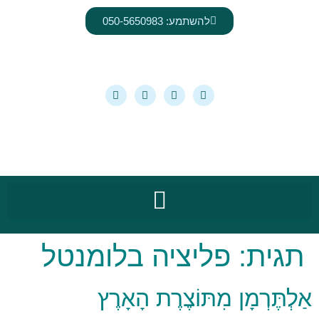
לתוכן
להשתמע: 050-5650983
תגית:
פליציה בלומנטל
אַלְתֶּרְמָן מִתּוֹצֶרֶת הָאָרֶץ