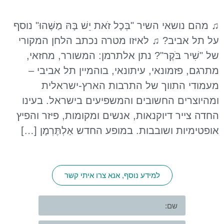
♫ מהם נושאי השיר "בְּכָל זֹאת יֵשׁ בָּהּ מַשֶּׁהוּ" נוסף
על תל אביב? ♫ לאיזו מטרה נכתב הלחן המקורי
של "שִׁיר בֹּקֶר"? נתן אלתרמן: המשורר, מחזאי,
מתרגם, פזמונאי, עיתונאי, בוהמיין תל אביבי –
מעמודי התווך של התרבות הארץ-ישראלית
ומהיוצרים החשובים והמשפיעים בישראל. בעינו
החדה צייר דיוקנאות, אנשים ומקומות, פיזר והפיץ
אופטימיות ושובבות. במופע החדש אַלְתֶּרְמָן […]
למידע נוסף, אנא צרו איתי קשר