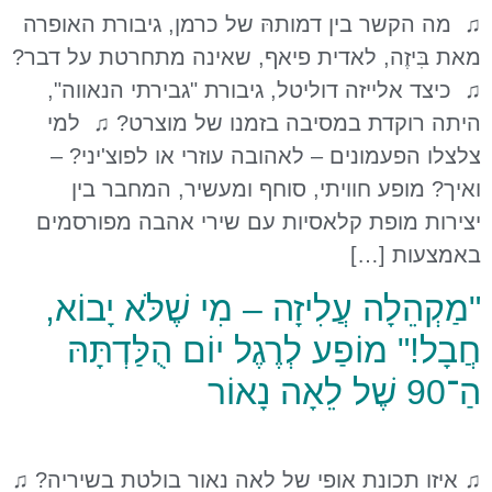
♫ מה הקשר בין דמותהּ של כרמן, גיבורת האופרה
מאת בִּיזֶה, לאדית פיאף, שאינה מתחרטת על דבר?
♫ כיצד אלייזה דוליטל, גיבורת "גבירתי הנאווה",
היתה רוקדת במסיבה בזמנו של מוצרט? ♫ למי
צלצלו הפעמונים – לאהובה עוזרי או לפוצ'יני? –
ואיך? מופע חוויתי, סוחף ומעשיר, המחבר בין
יצירות מופת קלאסיות עם שירי אהבה מפורסמים
באמצעות […]
"מַקְהֵלָה עֲלִיזָה – מִי שֶׁלֹּא יָבוֹא,
חֲבָל!" מוֹפַע לְרֶגֶל יוֹם הֻלַּדְתָּהּ
הַ־90 שֶׁל לֵאָה נָאוֹר
♫ איזו תכונת אופי של לאה נאור בולטת בשיריה? ♫