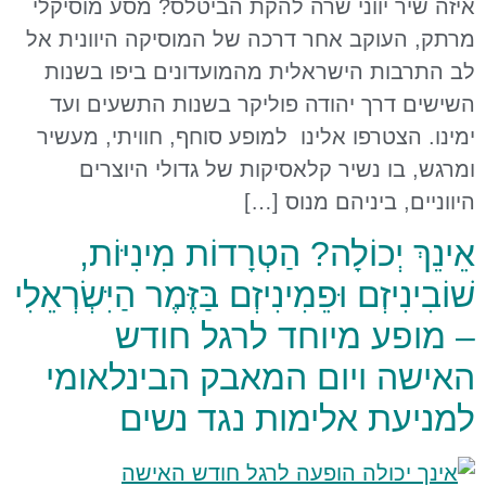
איזה שיר יווני שרה להקת הביטלס? מסע מוסיקלי
מרתק, העוקב אחר דרכה של המוסיקה היוונית אל
לב התרבות הישראלית מהמועדונים ביפו בשנות
השישים דרך יהודה פוליקר בשנות התשעים ועד
ימינו. הצטרפו אלינו למופע סוחף, חוויתי, מעשיר
ומרגש, בו נשיר קלאסיקות של גדולי היוצרים
היווניים, ביניהם מנוס […]
אֵינֵךְ יְכוֹלָה? הַטְרָדוֹת מִינִיּוֹת,
שׁוֹבִינִיזְם וּפֵמִינִיזְם בַּזֶּמֶר הַיִּשְׂרְאֵלִי
– מופע מיוחד לרגל חודש
האישה ויום המאבק הבינלאומי
למניעת אלימות נגד נשים