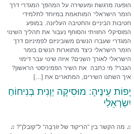
הופעה מרגשת ומעשירה על המהפך המגדרי דרך
הזמר הישראלי' המותאמת במיוחד לתלמידי
חטיבות הביניים והחטיבה העליונה. במופע
המוסיקלי החוויתי והסוחף נעבור את תהליך השינוי
המגדרי שעברו הנשים משוביניזם לפמיניזם דרך
הזמר הישראלי כיצד מתוארות הנשים בזמר
הישראלי לאורך השנים? איזה שינוי עבר דימוי
הגבר? מי כתבה את השיר הפמיניסטי הראשון?
איך השתנו השירים, המתארים את […]
יָפוֹת עֵינֶיהָ: מוּסִיקָה יְוָנִית בְּנִיחוֹחַ
יִשְׂרְאֵלִי
♫ מה הקשר בין "הריקוד של זוֹרְבָּה" ל"קזבלן"? ♫