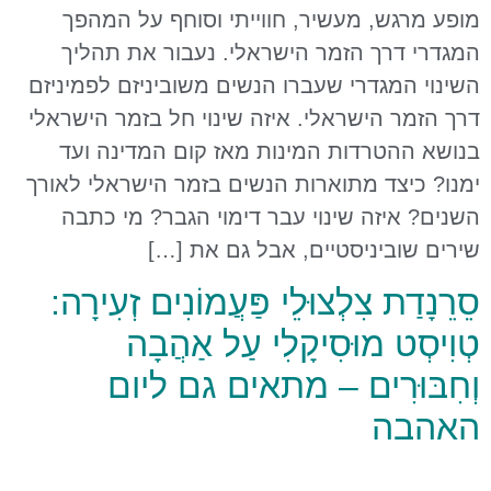
מופע מרגש, מעשיר, חווייתי וסוחף על המהפך
המגדרי דרך הזמר הישראלי. נעבור את תהליך
השינוי המגדרי שעברו הנשים משוביניזם לפמיניזם
דרך הזמר הישראלי. איזה שינוי חל בזמר הישראלי
בנושא ההטרדות המינות מאז קום המדינה ועד
ימנו? כיצד מתוארות הנשים בזמר הישראלי לאורך
השנים? איזה שינוי עבר דימוי הגבר? מי כתבה
שירים שוביניסטיים, אבל גם את […]
סֵרֵנָדַת צִלְצוּלֵי פַּעֲמוֹנִים זְעִירָה:
טְוִיסְט מוּסִיקָלִי עַל אַהֲבָה
וְחִבּוּרִים – מתאים גם ליום
האהבה