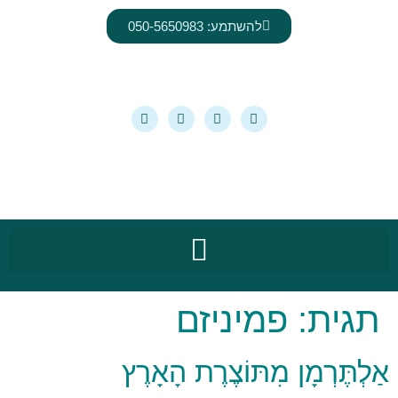
לתוכן
להשתמע: 050-5650983
תגית:
פמיניזם
אַלְתֶּרְמָן מִתּוֹצֶרֶת הָאָרֶץ