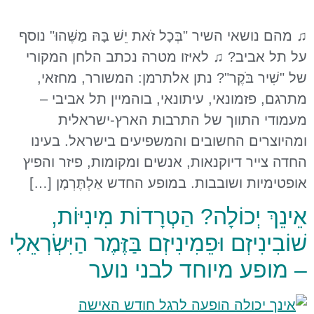
♫ מהם נושאי השיר "בְּכָל זֹאת יֵשׁ בָּהּ מַשֶּׁהוּ" נוסף
על תל אביב? ♫ לאיזו מטרה נכתב הלחן המקורי
של "שִׁיר בֹּקֶר"? נתן אלתרמן: המשורר, מחזאי,
מתרגם, פזמונאי, עיתונאי, בוהמיין תל אביבי –
מעמודי התווך של התרבות הארץ-ישראלית
ומהיוצרים החשובים והמשפיעים בישראל. בעינו
החדה צייר דיוקנאות, אנשים ומקומות, פיזר והפיץ
אופטימיות ושובבות. במופע החדש אַלְתֶּרְמָן […]
אֵינֵךְ יְכוֹלָה? הַטְרָדוֹת מִינִיּוֹת,
שׁוֹבִינִיזְם וּפֵמִינִיזְם בַּזֶּמֶר הַיִּשְׂרְאֵלִי
– מופע מיוחד לבני נוער