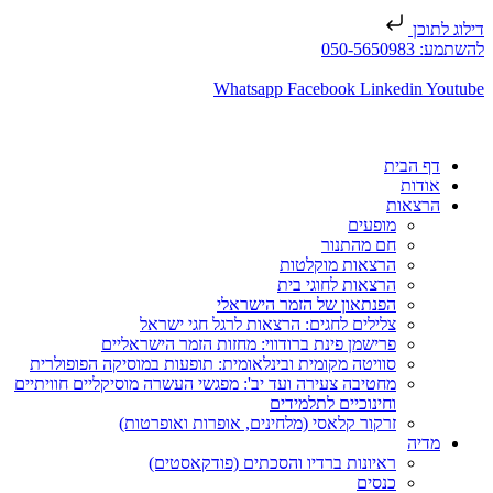
דילוג לתוכן
להשתמע: 050-5650983
Whatsapp
Facebook
Linkedin
Youtube
דף הבית
אודות
הרצאות
מופעים
חם מהתנור
הרצאות מוקלטות
הרצאות לחוגי בית
הפנתאון של הזמר הישראלי
צלילים לחגים: הרצאות לרגל חגי ישראל
פרישמן פינת ברודווי: מחזות הזמר הישראליים
סוויטה מקומית ובינלאומית: תופעות במוסיקה הפופולרית
מחטיבה צעירה ועד יב': מפגשי העשרה מוסיקליים חוויתיים
וחינוכיים לתלמידים
זרקור קלאסי (מלחינים, אופרות ואופרטות)
מדיה
ראיונות ברדיו והסכתים (פודקאסטים)
כנסים