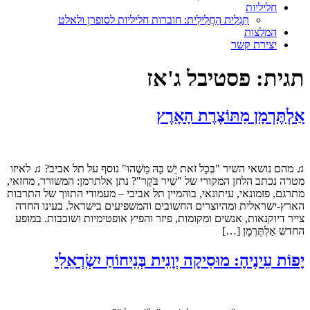
חליליות
תַּגְלִית הַחֲלִילִית: חוברות חליליות לסופרן ולאלט
המלצות
יצירת קשר
תגית:
פסטיבל ג'אז
אַלְתֶּרְמָן מִתּוֹצֶרֶת הָאָרֶץ
♫ מהם נושאי השיר "בְּכָל זֹאת יֵשׁ בָּהּ מַשֶּׁהוּ" נוסף על תל אביב? ♫ לאיזו
מטרה נכתב הלחן המקורי של "שִׁיר בֹּקֶר"? נתן אלתרמן: המשורר, מחזאי,
מתרגם, פזמונאי, עיתונאי, בוהמיין תל אביבי – מעמודי התווך של התרבות
הארץ-ישראלית ומהיוצרים החשובים והמשפיעים בישראל. בעינו החדה
צייר דיוקנאות, אנשים ומקומות, פיזר והפיץ אופטימיות ושובבות. במופע
החדש אַלְתֶּרְמָן […]
יָפוֹת עֵינֶיהָ: מוּסִיקָה יְוָנִית בְּנִיחוֹחַ יִשְׂרְאֵלִי