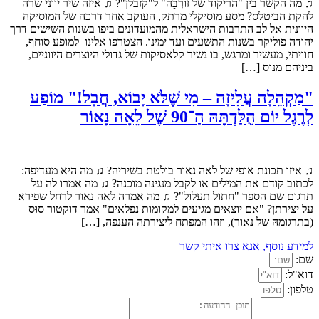
♫ מה הקשר בין "הריקוד של זוֹרְבָּה" ל"קזבלן"? ♫ איזה שיר יווני שרה
להקת הביטלס? מסע מוסיקלי מרתק, העוקב אחר דרכה של המוסיקה
היוונית אל לב התרבות הישראלית מהמועדונים ביפו בשנות השישים דרך
יהודה פוליקר בשנות התשעים ועד ימינו. הצטרפו אלינו למופע סוחף,
חוויתי, מעשיר ומרגש, בו נשיר קלאסיקות של גדולי היוצרים היווניים,
ביניהם מנוס […]
"מַקְהֵלָה עֲלִיזָה – מִי שֶׁלֹּא יָבוֹא, חֲבָל!" מוֹפַע
לְרֶגֶל יוֹם הֻלַּדְתָּהּ הַ־90 שֶׁל לֵאָה נָאוֹר
♫ איזו תכונת אופי של לאה נאור בולטת בשיריה? ♫ מה היא מעדיפה:
לכתוב קודם את המילים או לקבל מנגינה מוכנה? ♫ מה אמרו לה על
תרגום שם הספר "חתול תעלול"? ♫ מה אמרה לאה נאור לרחל שפירא
על יצירתן? "אם יוצאים מגיעים למקומות נפלאים" אמר דוקטור סוּס
(בתרגומהּ של נאור), וזהו המפתח ליצירתה הענפה, […]
למידע נוסף, אנא צרו איתי קשר
שם:
דוא"ל:
טלפון: