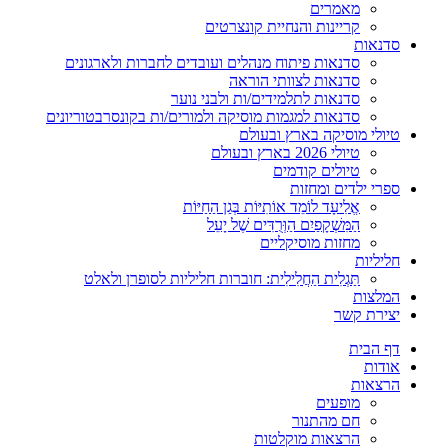
מאמרים
קריינות והנחיית קונצרטים
סדנאות
סדנאות פיתוח מנהלים ועובדים לחברות ולארגונים
סדנאות לצוותי הוראה
סדנאות לתלמידים/ות ולבני נוער
סדנאות למגמות מוסיקה ולמורים/ות בקונסרבטוריונים
טיולי מוסיקה בארץ ובעולם
טיולי 2026 בארץ ובעולם
טיולים קודמים
ספרי ילדים ומחזות
אֱלִיעָד לוֹמֵד אוֹתִיּוֹת בְּגַן הַחַיּוֹת
הַמִּשְׁקָפַיִם הַוְּרֻדִּים שֶׁל יָעֵל
מחזות מוסיקליים
חליליות
תַּגְלִית הַחֲלִילִית: חוברות חליליות לסופרן ולאלט
המלצות
יצירת קשר
דף הבית
אודות
הרצאות
מופעים
חם מהתנור
הרצאות מוקלטות