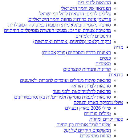
הרצאות לחוגי בית
הפנתאון של הזמר הישראלי
צלילים לחגים: הרצאות לרגל חגי ישראל
פרישמן פינת ברודווי: מחזות הזמר הישראליים
סוויטה מקומית ובינלאומית: תופעות במוסיקה הפופולרית
מחטיבה צעירה ועד יב': מפגשי העשרה מוסיקליים חוויתיים
וחינוכיים לתלמידים
זרקור קלאסי (מלחינים, אופרות ואופרטות)
מדיה
ראיונות ברדיו והסכתים (פודקאסטים)
כנסים
מאמרים
קריינות והנחיית קונצרטים
סדנאות
סדנאות פיתוח מנהלים ועובדים לחברות ולארגונים
סדנאות לצוותי הוראה
סדנאות לתלמידים/ות ולבני נוער
סדנאות למגמות מוסיקה ולמורים/ות בקונסרבטוריונים
טיולי מוסיקה בארץ ובעולם
טיולי 2026 בארץ ובעולם
טיולים קודמים
ספרי ילדים ומחזות
אֱלִיעָד לוֹמֵד אוֹתִיּוֹת בְּגַן הַחַיּוֹת
הַמִּשְׁקָפַיִם הַוְּרֻדִּים שֶׁל יָעֵל
מחזות מוסיקליים