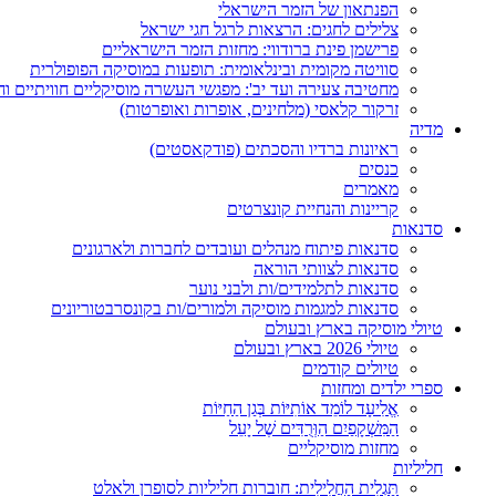
הפנתאון של הזמר הישראלי
צלילים לחגים: הרצאות לרגל חגי ישראל
פרישמן פינת ברודווי: מחזות הזמר הישראליים
סוויטה מקומית ובינלאומית: תופעות במוסיקה הפופולרית
מחטיבה צעירה ועד יב': מפגשי העשרה מוסיקליים חוויתיים וח
זרקור קלאסי (מלחינים, אופרות ואופרטות)
מדיה
ראיונות ברדיו והסכתים (פודקאסטים)
כנסים
מאמרים
קריינות והנחיית קונצרטים
סדנאות
סדנאות פיתוח מנהלים ועובדים לחברות ולארגונים
סדנאות לצוותי הוראה
סדנאות לתלמידים/ות ולבני נוער
סדנאות למגמות מוסיקה ולמורים/ות בקונסרבטוריונים
טיולי מוסיקה בארץ ובעולם
טיולי 2026 בארץ ובעולם
טיולים קודמים
ספרי ילדים ומחזות
אֱלִיעָד לוֹמֵד אוֹתִיּוֹת בְּגַן הַחַיּוֹת
הַמִּשְׁקָפַיִם הַוְּרֻדִּים שֶׁל יָעֵל
מחזות מוסיקליים
חליליות
תַּגְלִית הַחֲלִילִית: חוברות חליליות לסופרן ולאלט