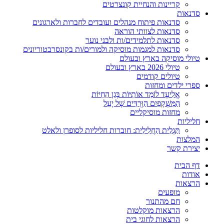
קריינות והנחיית קונצרטים
סדנאות
סדנאות פיתוח מנהלים ועובדים לחברות ולארגונים
סדנאות לצוותי הוראה
סדנאות לתלמידים/ות ולבני נוער
סדנאות למגמות מוסיקה ולמורים/ות בקונסרבטוריונים
טיולי מוסיקה בארץ ובעולם
טיולי 2026 בארץ ובעולם
טיולים קודמים
ספרי ילדים ומחזות
אֱלִיעָד לוֹמֵד אוֹתִיּוֹת בְּגַן הַחַיּוֹת
הַמִּשְׁקָפַיִם הַוְּרֻדִּים שֶׁל יָעֵל
מחזות מוסיקליים
חליליות
תַּגְלִית הַחֲלִילִית: חוברות חליליות לסופרן ולאלט
המלצות
יצירת קשר
דף הבית
אודות
הרצאות
מופעים
חם מהתנור
הרצאות מוקלטות
הרצאות לחוגי בית