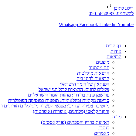
דילוג לתוכן
להשתמע: 050-5650983
Whatsapp
Facebook
Linkedin
Youtube
דף הבית
אודות
הרצאות
מופעים
חם מהתנור
הרצאות מוקלטות
הרצאות לחוגי בית
הפנתאון של הזמר הישראלי
צלילים לחגים: הרצאות לרגל חגי ישראל
פרישמן פינת ברודווי: מחזות הזמר הישראליים
סוויטה מקומית ובינלאומית: תופעות במוסיקה הפופולרית
מחטיבה צעירה ועד יב': מפגשי העשרה מוסיקליים חוויתיים וח
זרקור קלאסי (מלחינים, אופרות ואופרטות)
מדיה
ראיונות ברדיו והסכתים (פודקאסטים)
כנסים
מאמרים