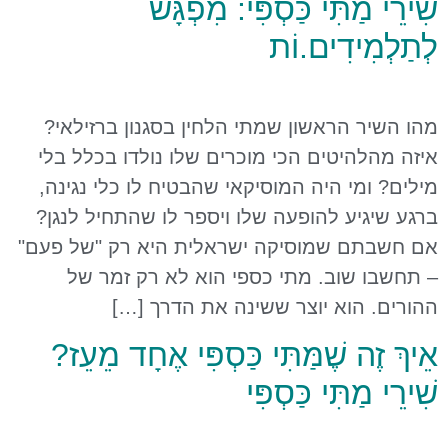
שִׁירֵי מַתִּי כַּסְפִּי: מִפְגָּשׁ
לְתַלְמִידִים.וֹת
מהו השיר הראשון שמתי הלחין בסגנון ברזילאי?
איזה מהלהיטים הכי מוכרים שלו נולדו בכלל בלי
מילים? ומי היה המוסיקאי שהבטיח לו כלי נגינה,
ברגע שיגיע להופעה שלו ויספר לו שהתחיל לנגן?
אם חשבתם שמוסיקה ישראלית היא רק "של פעם"
– תחשבו שוב. מתי כספי הוא לא רק זמר של
ההורים. הוא יוצר ששינה את הדרך […]
אֵיךְ זֶה שֶׁמַּתִּי כַּסְפִּי אֶחָד מֵעֵז?
שִׁירֵי מַתִּי כַּסְפִּי