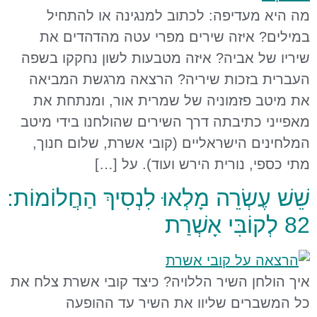
מה היא מעדיפה: לכתוב למנגינה או להתחיל
במילים? איזה שירים מפרי עטה מהדהדים את
שיריו של אביה? איזה מטבעות לשון נחקקו בשפה
העברית בזכות שיריה? הרצאה מרגשת המביאה
את מיטב פזמוניה של שמרית אור, ומנתחת את
מאפייני כתיבתה דרך השירים שהולחנו בידי מיטב
המלחינים הישראליים (קובי אשרת, שלום חנוך,
מתי כספי, נורית הירש ועוד). על […]
שֵׁשׁ עֶשְׂרֵה מָלְאוּ לִנְסִיךְ הַחֲלוֹמוֹת:
82 לְקוֹבִּי אָשְׁרַת
איך הולחן השיר הללויה? כיצד קובי אשרת צלח את
כל המשברים שליוו את השיר עד ההופעה