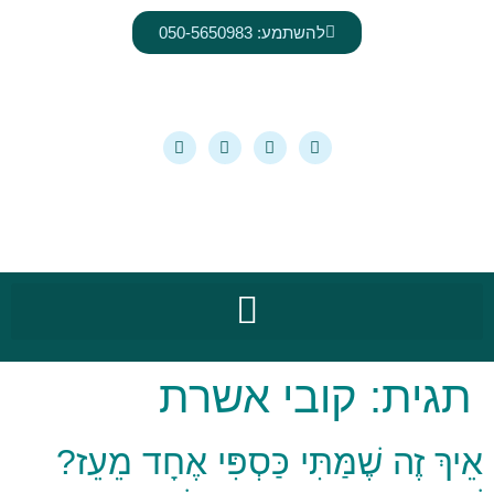
לתוכן
להשתמע: 050-5650983
תגית:
קובי אשרת
אֵיךְ זֶה שֶׁמַּתִּי כַּסְפִּי אֶחָד מֵעֵז?