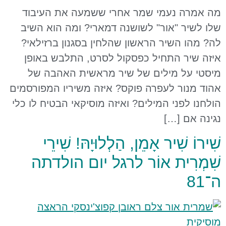
מה אמרה נעמי שמר אחרי ששמעה את העיבוד
שלו לשיר "אור" לשושנה דמארי? ומה הוא השיב
לה? מהו השיר הראשון שהלחין בסגנון ברזילאי?
איזה שיר התחיל כפסקול לסרט, התלבש באופן
מיסטי על מילים של שיר מראשית האהבה של
אהוד מנור לעפרה פוקס? איזה משיריו המפורסמים
הולחנו לפני המילים? ואיזה מוסיקאי הבטיח לו כלי
נגינה אם […]
שִׁירוֹ שִׁיר אָמֵן, הַלְלוּיָהּ! שִׁירֵי
שִׁמְרִית אוֹר לרגל יום הולדתה
ה־81