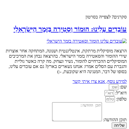
סקרנים? לצפייה בסרטון
עוֹבְדִים עָלֵינוּ: הוּמוֹר וְסָטִירָה בַּזֶּמֶר הַיִּשְׂרְאֵלִי
הרצאה מוסיקלית מרתקת, אינטליגנטית ושנונה, המתחקה אחר אוצרות
שירי ההומור והסאטירה בזמר הישראלי. בהרצאה נבחן את המרכיבים
המוסיקליים ההכרחיים להומור, נשיר ונצחק. מה קרה כאשר גוליית
והגברת עם הסלים אמרו: אנחנו נשארים בארץ? גם אם עובדים עלינו,
בסופו של דבר, המנגינה היא שקובעת, -:)
למידע נוסף, אנא צרו איתי קשר
שם:
דוא"ל:
טלפון:
תוכן ההודעה:
שליחה