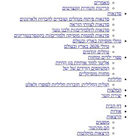
מאמרים
קריינות והנחיית קונצרטים
סדנאות
סדנאות פיתוח מנהלים ועובדים לחברות ולארגונים
סדנאות לצוותי הוראה
סדנאות לתלמידים/ות ולבני נוער
סדנאות למגמות מוסיקה ולמורים/ות בקונסרבטוריונים
טיולי מוסיקה בארץ ובעולם
טיולי 2026 בארץ ובעולם
טיולים קודמים
ספרי ילדים ומחזות
אֱלִיעָד לוֹמֵד אוֹתִיּוֹת בְּגַן הַחַיּוֹת
הַמִּשְׁקָפַיִם הַוְּרֻדִּים שֶׁל יָעֵל
מחזות מוסיקליים
חליליות
תַּגְלִית הַחֲלִילִית: חוברות חליליות לסופרן ולאלט
המלצות
יצירת קשר
דף הבית
אודות
הרצאות
מופעים
חם מהתנור
הרצאות מוקלטות