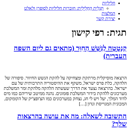
חליליות
תַּגְלִית הַחֲלִילִית: חוברות חליליות לסופרן ולאלט
המלצות
יצירת קשר
תגית:
רפי קישון
קַנְטָטָה לַגַּשָּׁשׁ הַחִוֵּר (מתאים גם ליום השפה
העברית)
הרצאה מוסיקלית מרתקת ומצחיקה על להקת הגשש החיוור. סיפורה של
הלהקה, כלת פרס ישראל, משקף את ההיסטוריה התרבותית של עם
ישראל. בהרצאה נצעד את הדרך שעשתה הלהקה מלהקת זמר המשלבת
מערכונים ללהקת בידור המשלבת פזמונים. נהנה ממיטב שיריהם כמו מים
לדוד המלך, יעל ויש לי חג, נצחק במערכונים כמו הצ'ופצ'יק של הקומקום,
המכונית המגוייסת ונדון […]
התשובה לשאלה: מה את עושה בהרצאות
שלך?