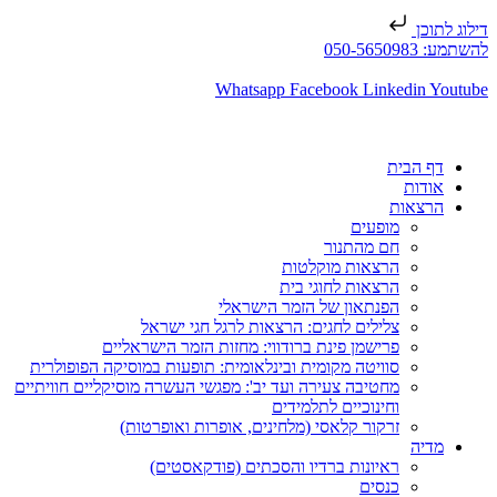
דילוג לתוכן
להשתמע: 050-5650983
Whatsapp
Facebook
Linkedin
Youtube
דף הבית
אודות
הרצאות
מופעים
חם מהתנור
הרצאות מוקלטות
הרצאות לחוגי בית
הפנתאון של הזמר הישראלי
צלילים לחגים: הרצאות לרגל חגי ישראל
פרישמן פינת ברודווי: מחזות הזמר הישראליים
סוויטה מקומית ובינלאומית: תופעות במוסיקה הפופולרית
מחטיבה צעירה ועד יב': מפגשי העשרה מוסיקליים חוויתיים
וחינוכיים לתלמידים
זרקור קלאסי (מלחינים, אופרות ואופרטות)
מדיה
ראיונות ברדיו והסכתים (פודקאסטים)
כנסים