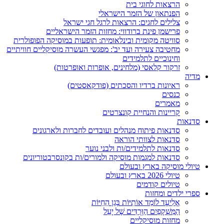
הרצאות לחוגי בית
הפנתאון של הזמר הישראלי
צלילים לחגים: הרצאות לרגל חגי ישראל
פרישמן פינת ברודווי: מחזות הזמר הישראליים
סוויטה מקומית ובינלאומית: תופעות במוסיקה הפופולרית
מחטיבה צעירה ועד יב': מפגשי העשרה מוסיקליים חוויתיים
וחינוכיים לתלמידים
זרקור קלאסי (מלחינים, אופרות ואופרטות)
מדיה
ראיונות ברדיו והסכתים (פודקאסטים)
כנסים
מאמרים
קריינות והנחיית קונצרטים
סדנאות
סדנאות פיתוח מנהלים ועובדים לחברות ולארגונים
סדנאות לצוותי הוראה
סדנאות לתלמידים/ות ולבני נוער
סדנאות למגמות מוסיקה ולמורים/ות בקונסרבטוריונים
טיולי מוסיקה בארץ ובעולם
טיולי 2026 בארץ ובעולם
טיולים קודמים
ספרי ילדים ומחזות
אֱלִיעָד לוֹמֵד אוֹתִיּוֹת בְּגַן הַחַיּוֹת
הַמִּשְׁקָפַיִם הַוְּרֻדִּים שֶׁל יָעֵל
מחזות מוסיקליים