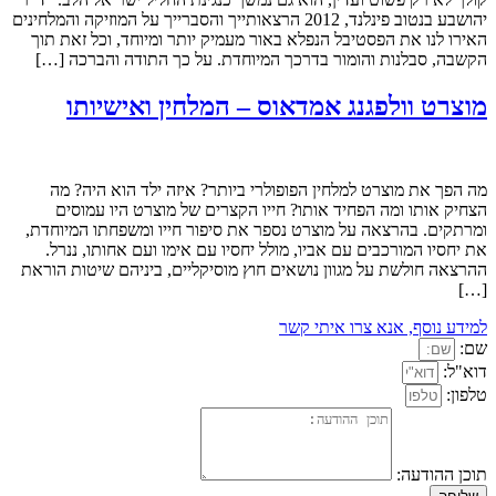
יהושבע בנטוב פינלנד, 2012 הרצאותייך והסברייך על המוזיקה והמלחינים
האירו לנו את הפסטיבל הנפלא באור מעמיק יותר ומיוחד, וכל זאת תוך
הקשבה, סבלנות והומור בדרכך המיוחדת. על כך התודה והברכה […]
מוצרט וולפגנג אמדאוס – המלחין ואישיותו
מה הפך את מוצרט למלחין הפופולרי ביותר? איזה ילד הוא היה? מה
הצחיק אותו ומה הפחיד אותו? חייו הקצרים של מוצרט היו עמוסים
ומרתקים. בהרצאה על מוצרט נספר את סיפור חייו ומשפחתו המיוחדת,
את יחסיו המורכבים עם אביו, מולל יחסיו עם אימו ועם אחותו, ננרל.
ההרצאה חולשת על מגוון נושאים חוץ מוסיקליים, ביניהם שיטות הוראת
[…]
למידע נוסף, אנא צרו איתי קשר
שם:
דוא"ל:
טלפון:
תוכן ההודעה: