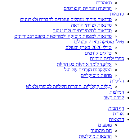
מאמרים
קריינות והנחיית קונצרטים
סדנאות
סדנאות פיתוח מנהלים ועובדים לחברות ולארגונים
סדנאות לצוותי הוראה
סדנאות לתלמידים/ות ולבני נוער
סדנאות למגמות מוסיקה ולמורים/ות בקונסרבטוריונים
טיולי מוסיקה בארץ ובעולם
טיולי 2026 בארץ ובעולם
טיולים קודמים
ספרי ילדים ומחזות
אֱלִיעָד לוֹמֵד אוֹתִיּוֹת בְּגַן הַחַיּוֹת
הַמִּשְׁקָפַיִם הַוְּרֻדִּים שֶׁל יָעֵל
מחזות מוסיקליים
חליליות
תַּגְלִית הַחֲלִילִית: חוברות חליליות לסופרן ולאלט
המלצות
יצירת קשר
דף הבית
אודות
הרצאות
מופעים
חם מהתנור
הרצאות מוקלטות