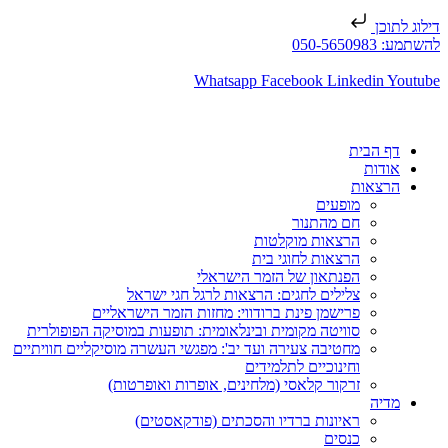
דילוג לתוכן
להשתמע: 050-5650983
Whatsapp
Facebook
Linkedin
Youtube
דף הבית
אודות
הרצאות
מופעים
חם מהתנור
הרצאות מוקלטות
הרצאות לחוגי בית
הפנתאון של הזמר הישראלי
צלילים לחגים: הרצאות לרגל חגי ישראל
פרישמן פינת ברודווי: מחזות הזמר הישראליים
סוויטה מקומית ובינלאומית: תופעות במוסיקה הפופולרית
מחטיבה צעירה ועד יב': מפגשי העשרה מוסיקליים חוויתיים
וחינוכיים לתלמידים
זרקור קלאסי (מלחינים, אופרות ואופרטות)
מדיה
ראיונות ברדיו והסכתים (פודקאסטים)
כנסים