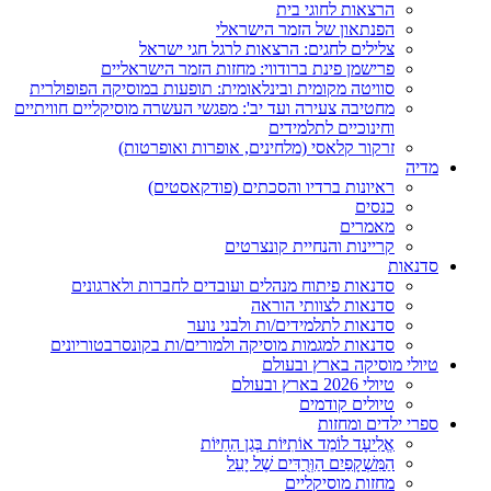
הרצאות לחוגי בית
הפנתאון של הזמר הישראלי
צלילים לחגים: הרצאות לרגל חגי ישראל
פרישמן פינת ברודווי: מחזות הזמר הישראליים
סוויטה מקומית ובינלאומית: תופעות במוסיקה הפופולרית
מחטיבה צעירה ועד יב': מפגשי העשרה מוסיקליים חוויתיים
וחינוכיים לתלמידים
זרקור קלאסי (מלחינים, אופרות ואופרטות)
מדיה
ראיונות ברדיו והסכתים (פודקאסטים)
כנסים
מאמרים
קריינות והנחיית קונצרטים
סדנאות
סדנאות פיתוח מנהלים ועובדים לחברות ולארגונים
סדנאות לצוותי הוראה
סדנאות לתלמידים/ות ולבני נוער
סדנאות למגמות מוסיקה ולמורים/ות בקונסרבטוריונים
טיולי מוסיקה בארץ ובעולם
טיולי 2026 בארץ ובעולם
טיולים קודמים
ספרי ילדים ומחזות
אֱלִיעָד לוֹמֵד אוֹתִיּוֹת בְּגַן הַחַיּוֹת
הַמִּשְׁקָפַיִם הַוְּרֻדִּים שֶׁל יָעֵל
מחזות מוסיקליים