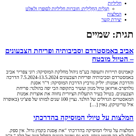
חליליות
תַּגְלִית הַחֲלִילִית: חוברות חליליות לסופרן ולאלט
המלצות
יצירת קשר
תגית:
שמיים
אביב באמסטרדם וסביבותיה ופריחת הצבעונים
– הטיול מובטח
קאמינוס תיירות ותעופה בע"מ ניהול מחלקת המוסיקה: רוני צפריר אביב
באמסטרדם וסביבותיה ופריחת הצבעונים 7.5.2024-13.5.2024 הדרכה
והדרכת אמנות: יוליק גורביץ הדרכת המוסיקה: ד"ר אסנת
גולדפרב-ארזואן טיול מגוון ועשיר בתקופה הכי יפה בהולנד: פריחת
הצבעונים. בטיול בעיר התעלות הציורית נחווה את אוצרות אמנות
המאסטרים הגדולים של הולנד. נציין 100 שנים למותו של פוצ'יני (באופרה
איל טריטיקו), נאזין […]
המלצות על טיולי המוסיקה בהדרכתי
המלצות על טיולי המוסיקה בהדרכתי "את אָסנת בקמץ גדול. אין ספק.
קולך לא רק פשוט ועדין, הוא גם נמשך כנגינת החליל ישר אל הלב." ד"ר