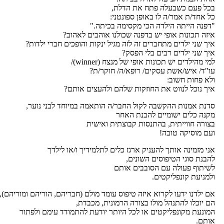
כל פעם כשבעלה פתח את הדלת,
ל אחד/ת אמר/ה לו באופן ספונטני:
דפנה הייתה הילדה הכי מקסימה בכיתה."
יזה תכונות אופי יש בדפנה שכולנו אוהבים לאהוב?
יך שני ילדים מתחברים זה לזה מגיל ינקות והופכים חברי ילדות?
יך שני ילדים רבים בלי הפסק?
מי מהילדים יש תכונות אופי של מנצח (winner)/
ו"ד/ איש/אשת עסקים/ רופא/ה/ חוקר/ת?
לא פחות חשוב:
יך נוכל לנווט את החוזקות שלהם ולהעצים אותם?
דנת אמנות ההקשבה לקול החבר/ה הותאמה במיוחד לבני נוער,
קנה כלים ישומיים להבנת האחר
צורה חווייתית, בהתנסות קבוצתית ואישית
עם מוסיקה טובה!
ני מזמינה אותך להעניק ארגז כלים לתלמידיך ו/או לילדך
הבנת סוגי הטיפוסים השונים,
שיתוף פעולה עם הסובבים אותם
למניעת קונפליקטים.
ם ילדנו ידעו לקרוא איזה טיפוס עומד מולם (חבריהם, הוריהם ומוריהם),
ם יוכלו להתנהל מולו בצורה הרמונית, מכבדת,
מונעת מקונפליקטים או לכל היותר יודעת להתמודד עימם ולפתור
ותם.