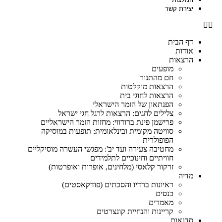
יצירת קשר
דף הבית
אודות
הרצאות
מופעים
חם מהתנור
הרצאות מוקלטות
הרצאות לחוגי בית
הפנתאון של הזמר הישראלי
צלילים לחגים: הרצאות לרגל חגי ישראל
פרישמן פינת ברודווי: מחזות הזמר הישראליים
סוויטה מקומית ובינלאומית: תופעות במוסיקה
הפופולרית
מחטיבה צעירה ועד יב': מפגשי העשרה מוסיקליים
חוויתיים וחינוכיים לתלמידים
זרקור קלאסי (מלחינים, אופרות ואופרטות)
מדיה
ראיונות ברדיו והסכתים (פודקאסטים)
כנסים
מאמרים
קריינות והנחיית קונצרטים
סדנאות