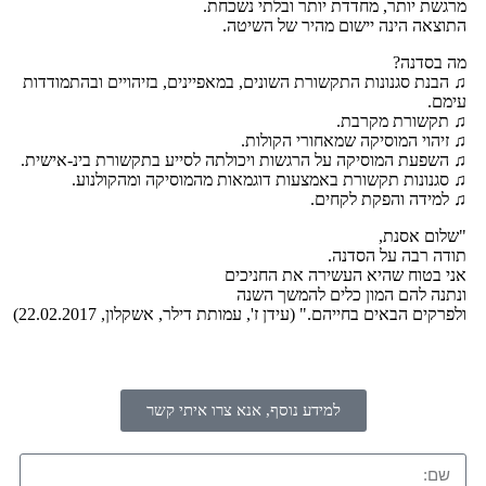
רגשת יותר, מחדדת יותר ובלתי נשכחת.
תוצאה הינה יישום מהיר של השיטה.
ה בסדנה?
 הבנת סגנונות התקשורת השונים, במאפיינים, בזיהויים ובהתמודדות
ימם.
 תקשורת מקרבת.
 זיהוי המוסיקה שמאחורי הקולות.
 השפעת המוסיקה על הרגשות ויכולתה לסייע בתקשורת בינ-אישית.
 סגנונות תקשורת באמצעות דוגמאות מהמוסיקה ומהקולנוע.
 למידה והפקת לקחים.
שלום אסנת,
ודה רבה על הסדנה.
ני בטוח שהיא העשירה את החניכים
נתנה להם המון כלים להמשך השנה
לפרקים הבאים בחייהם." (עידן ז', עמותת דילר, אשקלון, 22.02.2017)
למידע נוסף, אנא צרו איתי קשר