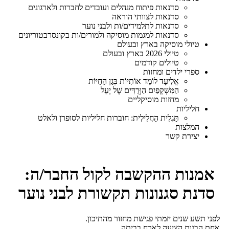
סדנאות פיתוח מנהלים ועובדים לחברות ולארגונים
סדנאות לצוותי הוראה
סדנאות לתלמידים/ות ולבני נוער
סדנאות למגמות מוסיקה ולמורים/ות בקונסרבטוריונים
טיולי מוסיקה בארץ ובעולם
טיולי 2026 בארץ ובעולם
טיולים קודמים
ספרי ילדים ומחזות
אֱלִיעָד לוֹמֵד אוֹתִיּוֹת בְּגַן הַחַיּוֹת
הַמִּשְׁקָפַיִם הַוְּרֻדִּים שֶׁל יָעֵל
מחזות מוסיקליים
חליליות
תַּגְלִית הַחֲלִילִית: חוברות חליליות לסופרן ולאלט
המלצות
יצירת קשר
אמנות ההקשבה לקול החבר/ה:
סדנת סגנונות תקשורת לבני נוער
פני תשע שנים יזמתי פגישת מחזור מהתיכון.
חת הבנות הציעה לארח בביתה.