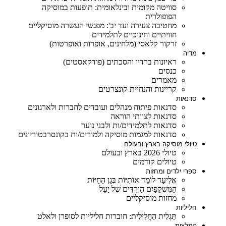
סוויטה מקומית ובינלאומית: תופעות במוסיקה
הפופולרית
מחטיבה צעירה ועד יב': מפגשי העשרה מוסיקליים
חוויתיים וחינוכיים לתלמידים
זרקור קלאסי (מלחינים, אופרות ואופרטות)
מדיה
ראיונות ברדיו והסכתים (פודקאסטים)
כנסים
מאמרים
קריינות והנחיית קונצרטים
סדנאות
סדנאות פיתוח מנהלים ועובדים לחברות ולארגונים
סדנאות לצוותי הוראה
סדנאות לתלמידים/ות ולבני נוער
סדנאות למגמות מוסיקה ולמורים/ות בקונסרבטוריונים
טיולי מוסיקה בארץ ובעולם
טיולי 2026 בארץ ובעולם
טיולים קודמים
ספרי ילדים ומחזות
אֱלִיעָד לוֹמֵד אוֹתִיּוֹת בְּגַן הַחַיּוֹת
הַמִּשְׁקָפַיִם הַוְּרֻדִּים שֶׁל יָעֵל
מחזות מוסיקליים
חליליות
תַּגְלִית הַחֲלִילִית: חוברות חליליות לסופרן ולאלט
המלצות