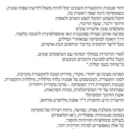
יהוי סגנונות התקשורת השונים יכול להיות משול לידיעת שפות שונות,
שמוסיקה הינה שפה ראשית בה.
קול משמש רמקול לנפש האדם ולאופיו:
יתוך דיבור, שטף הדיבור,
שקפים סגנון אישיות שונים
מניעה אותנו בצורה ספונטנית ו/או אימפולסיבית לתגובה כלשהי.
רך האזנה למוסיקה שמאחורי המילים,
וכל לייצר הרמוניה בדיבור וביחסים הבינ-אישיים.
אור ההיכרות במהלך הסדנה עם הטיפוסים שונים,
קבל כלים למניעת חיכוכים הנובעים
"שיחה בשני קולות."
סדנה מציגה פן ייחודי, מקורי, מדוייק ושונה לתקשורת מקרבת,
סוגי תקשורת, המבוססים על אמנות בלתי מילולית, מילולית ותקשורת.
גנונות תקשורת דרך המוסיקה – סדנה מקורית וייחודית
פותחה על ידי המוסיקולוגית, מנחת הסדנאות,
שת החינוך המוסיקלי
היוצרת הרב-תחומית ד"ר אסנת גולדפרב-ארזואן.
סדנה משלבת צפיה, שמיעה, ניתוח ויצירה של מוסיקה
במגוון סגנונותיה: פופולרית, ג'אז וקלאסית)
שילוב סימולציות חוויתיות והומור.
ל אלה מאפשרים למידה חוויתית יותר,