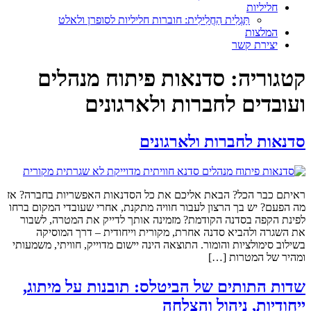
חליליות
תַּגְלִית הַחֲלִילִית: חוברות חליליות לסופרן ולאלט
המלצות
יצירת קשר
קטגוריה:
סדנאות פיתוח מנהלים
ועובדים לחברות ולארגונים
סדנאות לחברות ולארגונים
ראיתם כבר הכל? הבאת אליכם את כל הסדנאות האפשריות בחברה? אז
מה הפעם? יש בך הרצון לעבור חוויה מתקנת, אחרי שעובדי המקום ברחו
לפינת הקפה בסדנה הקודמת? מזמינה אותך לדייק את המטרה, לשבור
את השגרה ולהביא סדנה אחרת, מקורית וייחודית – דרך המוסיקה
בשילוב סימולציות והומור. התוצאה הינה יישום מדוייק, חוויתי, משמעותי
ומהיר של המטרות […]
שדות התותים של הביטלס: תובנות על מיתוג,
ייחודיות, ניהול והצלחה