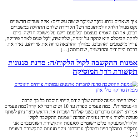
איך נשארים מותג מוּכָּר שמוֹכֵר שישה עשורים? איזה צעדים חדשניים
נקט מנהל הלהקה למיתוג מחדש? הקריירה שלהם התחילה במשברים
רבים, אך הם האמינו בעצמם וכל פעם דילגו על משוכה חדשה. כיום
להקת הביטלס היא להקה על-זמנית, שלהיטיה, יוֹבֵל שנים לאחר פירוקה,
עדיין מושמעים ואהובים. במהלך ההרצאה נחווה את שיריהם, נאיר את
דרכם הייחודית והחדשנית, שבזכותה […]
אמנות ההקשבה לקול הלקוח/ה: סדנת סגנונות
תקשורת דרך המוסיקה
"אילו הייתי מגיעה לסדנה שלך קודם,הייתי חוסכת כל כך הרבה
אי-נעימויות". כמה פעמים ספרת עד 10 ושום דבר לא קרה?כמה פעמים
אמרת: "אנחנו מדברים בשני קולות" ושברת את הראש כיצד ניתן לשתף
פעולה וליצור אווירה נעימה?הסדנה "אמנות ההקשבה לקול"
הלקוח/המעניקה כלים יישומיים לסגנונות התקשורת השוניםבהם אנו
נתקלים במהלך חיינו ובמהלך עבודתנו. זיהוי סגנונות התקשורת השונים
[…]