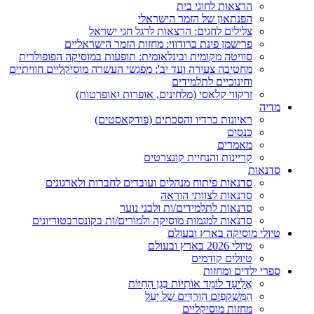
הרצאות לחוגי בית
הפנתאון של הזמר הישראלי
צלילים לחגים: הרצאות לרגל חגי ישראל
פרישמן פינת ברודווי: מחזות הזמר הישראליים
סוויטה מקומית ובינלאומית: תופעות במוסיקה הפופולרית
מחטיבה צעירה ועד יב': מפגשי העשרה מוסיקליים חוויתיים
וחינוכיים לתלמידים
זרקור קלאסי (מלחינים, אופרות ואופרטות)
מדיה
ראיונות ברדיו והסכתים (פודקאסטים)
כנסים
מאמרים
קריינות והנחיית קונצרטים
סדנאות
סדנאות פיתוח מנהלים ועובדים לחברות ולארגונים
סדנאות לצוותי הוראה
סדנאות לתלמידים/ות ולבני נוער
סדנאות למגמות מוסיקה ולמורים/ות בקונסרבטוריונים
טיולי מוסיקה בארץ ובעולם
טיולי 2026 בארץ ובעולם
טיולים קודמים
ספרי ילדים ומחזות
אֱלִיעָד לוֹמֵד אוֹתִיּוֹת בְּגַן הַחַיּוֹת
הַמִּשְׁקָפַיִם הַוְּרֻדִּים שֶׁל יָעֵל
מחזות מוסיקליים