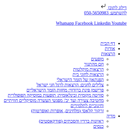
דילוג לתוכן
להשתמע: 050-5650983
Whatsapp
Facebook
Linkedin
Youtube
דף הבית
אודות
הרצאות
מופעים
חם מהתנור
הרצאות מוקלטות
הרצאות לחוגי בית
הפנתאון של הזמר הישראלי
צלילים לחגים: הרצאות לרגל חגי ישראל
פרישמן פינת ברודווי: מחזות הזמר הישראליים
סוויטה מקומית ובינלאומית: תופעות במוסיקה הפופולרית
מחטיבה צעירה ועד יב': מפגשי העשרה מוסיקליים חוויתיים
וחינוכיים לתלמידים
זרקור קלאסי (מלחינים, אופרות ואופרטות)
מדיה
ראיונות ברדיו והסכתים (פודקאסטים)
כנסים