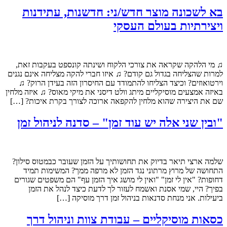
בא לשכונה מוצר חדש/ני: חדשנות, עתידנות
ויצירתיות בעולם העסקי
♫ מי הלהקה שקראה את צורכי הלקוח ושינתה קונספט בעקבות זאת,
למרות שהצליחה בגדול גם קודם? ♫ איזו חברי להקה מצליחה אינם נגנים
וירטואוזים? וכיצד הצליחו להתמודד עם החיסרון הזה בעידן הרוק? ♫
באיזה אמצעים מוסיקליים מיתג וולט דיסני את מיקי מאוס? ♫ איזה מלחין
שם את היצירה שהוא מלחין להקפאה ארוכה לצורך בקרת איכות? […]
"ובין שני אלה יש עוד זמן" – סדנה לניהול זמן
שלמה ארצי תיאר בדיוק את תחושותיך על הזמן שעובר כבמטוס סילון?
התחושה של מרוץ מרתוני נגד הזמן לא מרפה ממך? המשימות תמיד
דחופות? "אין לי זמן" "ואין לי מושג איך הזמן עף" הם משפטים שגורים
בפיך? היי, שמי אסנת ואשמח לעזור לך לדעת כיצד לנהל את הזמן
ביעילות. אני מנחת סדנאות בניהול זמן דרך מוסיקה […]
כסאות מוסיקליים – עבודת צוות וניהול דרך