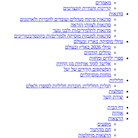
מאמרים
קריינות והנחיית קונצרטים
סדנאות
סדנאות פיתוח מנהלים ועובדים לחברות ולארגונים
סדנאות לצוותי הוראה
סדנאות לתלמידים/ות ולבני נוער
סדנאות למגמות מוסיקה ולמורים/ות בקונסרבטוריונים
טיולי מוסיקה בארץ ובעולם
טיולי 2026 בארץ ובעולם
טיולים קודמים
ספרי ילדים ומחזות
אֱלִיעָד לוֹמֵד אוֹתִיּוֹת בְּגַן הַחַיּוֹת
הַמִּשְׁקָפַיִם הַוְּרֻדִּים שֶׁל יָעֵל
מחזות מוסיקליים
חליליות
תַּגְלִית הַחֲלִילִית: חוברות חליליות לסופרן ולאלט
המלצות
יצירת קשר
דף הבית
אודות
הרצאות
מופעים
חם מהתנור
הרצאות מוקלטות