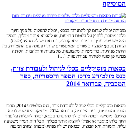
המוסיקה
מוסיקה יכולה לגרום לך להתנדנד בכסא, יכולה להעלות על פניך חיוך
בלתי מוסבר, ללחוץ על בלוטת הדמעות, או להוציא אותך מכליך, ותמיד
היא משפיעה עליך. תזמורת היא קבוצה, וככזאת יש לה מנהיג (מנצח)
וצוות (נגנים): למנצח כישורים המאפשרים שיתוף פעולה עם התזמורת, בין
היתר: מנהיגות, כריזמטיות, מקצוענות, מקצועיות והתלהבות. הסדנה
מציגה פן שונה לפיתוח עבודת צוות, […]
כסאות מוסיקליים ככלי לניהול ולעבודת צוות,
כנס מולטידע מרכז הספר והספריות, כפר
המכביה, פברואר 2014
כסאות מוסיקליים ככלי לניהול ולעבודת צוות, כנס מולטידע 2014, מרכז
הספר והספריות, כפר המכביה, פברואר 2014. מוסיקה היא שפה (בלא
מילים): מוסיקה יכולה לגרום לך להתנדנד בכסא, יכולה להעלות על פניך
חיוך בלתי מוסבר או אפילו להוציא אותך מכליך, אבל היא תמיד משפיעה
עליך. תזמורת היא קבוצה, וככזאת יש לה מנהיג (מנצח) וצוות: המנצח