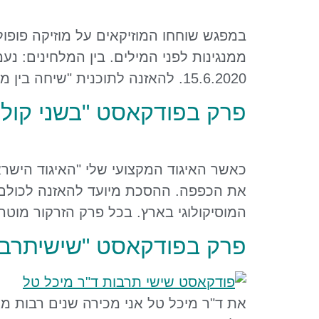
במפגש שוחחו המוזיקאים על מוזיקה פופולר
15.6.2020. להאזנה לתוכנית "שיחה בין מוזיקאים": באלדי אולייר מראיין את ד"ר אסנת גולדפרב-ארזואן
פרק בפודקאסט "בשני קולות
כאשר האיגוד המקצועי שלי "האיגוד הישרא
את הכפפה. ההסכת מיועד להאזנה לכולם –
המוסיקולוגי בארץ. בכל פרק הזרקור מוטה
פרק בפודקאסט "שישיתרבות
את ד"ר מיכל טל אני מכירה שנים רבות 