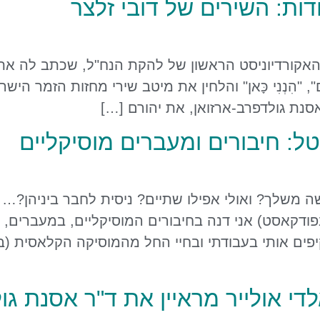
דות: השירים של דובי זלצר
והאקורדיוניסט הראשון של להקת הנח"ל, שכתב לה את 
ִים", "הִנְנִי כָּאן" והלחין את מיטב שירי מחזות הזמר הישר
נת גולדפרב-ארזואן, את יהורם […]
ל: חיבורים ומעברים מוסיקליים
שלך? ואולי אפילו שתיים? ניסית לחבר ביניהן?… ל
ודקאסט) אני דנה בחיבורים המוסיקליים, במעברים, 
ים אותי בעבודתי ובחיי החל מהמוסיקה הקלאסית (באך,
לדי אולייר מראיין את ד"ר אסנת גו