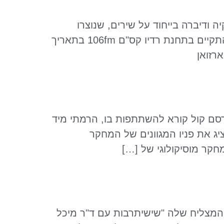
 ודיברה בייחוד על שירים, שנוצרו
ממנגינות לפני המילים. בין המלחינים: נעמי שמר, דובי זלצר, מתי כספי ויצחק קלפטר. המפגש התקיים בתחנת רדיו קס"ם 106fm בתאריך
רסם קול קורא להשתתפות בו, הרמתי מיד
ג את פניו המגוונים של המחקר
חקר מוסיקולוגי של […]
המצליח שלה "שישיתרבות עם ד"ר מיכל