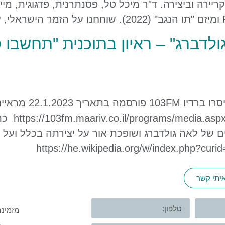
יירה וביצירה. ד"ר מיכל טל, פסנתרנית, פדגוגית, מ
גולדברג" – ראיון בתוכנית "תחשבו ט
ראיון בתוכנית "תחשב
4nzVQ=FGM
ים של לאה גולדברג ושופכת אור על יצירתה בכלל ועל י
איתי קשר
מזמינה