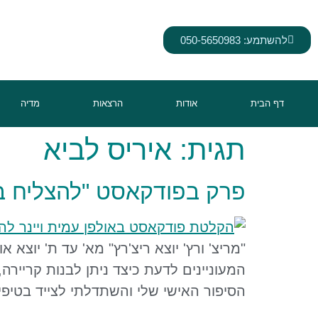
לתוכן
להשתמע: 050-5650983
דף הבית
אודות
הרצאות
מדיה
תגית:
איריס לביא
פרק בפודקאסט "להצליח במו
"מריצ' ורץ' יוצא ריצ'רץ" מא' עד ת' יוצא
המעוניינים לדעת כיצד ניתן לבנות קרייר
הסיפור האישי שלי והשתדלתי לצייד בטיפי