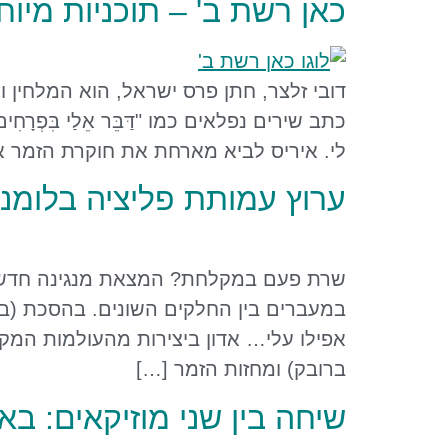
כאן רשת ב' – תוכניות מיוח
דובי זלצר, חתן פרס ישראל, הוא המלחין 
כתב שירים נפלאים כמו "דַּבֵּר אֵלַי בִּפְרָח
לי. איריס לביא מארחת את חוקרת הזמר אס
ערוץ עמותת פליציה בלומנט
שרת פעם במקלחת? המצאת מנגינה חדשה מ
במעברים בין החלקים השונים. בהסכת (בפ
אפילו עלי… אדון ביצירות מהעולמות המקיפ
ברובק) ומחזות הזמר […]
שיחה בין שני מוזיקאים: בא