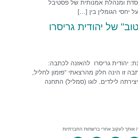
ייסדת ומנהלת אמנותית של פסטיבל
וב" של יהודית גריסרו
ו טוב" של יהודית גריסרו ברדיו 103FM פורסמה בתאריך 22.1.2023 מראיינת: יהודית גריסרו להאזנה לכתבה:
https://103fm.maariv.co.il/programs/media.aspx?ZrqvnVq=JDHEFH&c41t כתבה זו הינה חלק מהרצאתי "פזמון לחליל,
צירתה לילדים. לוגו (סמליל) התחנה
 אותך לעקוב אחרי ברשתות החברתיות