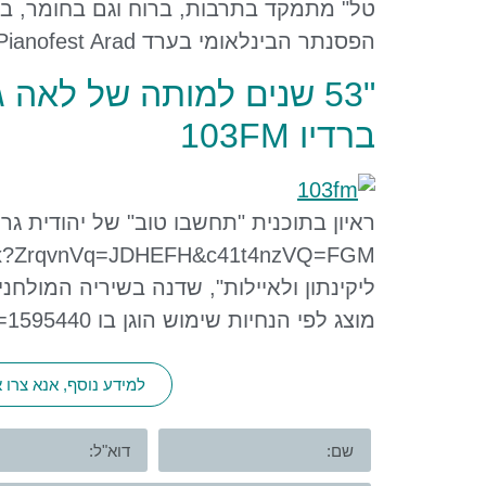
טל" מתמקד בתרבות, ברוח וגם בחומר, בקר
הפסנתר הבינלאומי בערד Pianofest Arad ומיזם "תו הנגב" (2022). שוחחנו על הזמר הישראלי, על יחסי הגומלין בין […]
"53 שנים למותה של לאה 
ברדיו 103FM
ליקינתון ולאיילות", שדנה בשיריה המולחנ
מוצג לפי הנחיות שימוש הוגן בו https://he.wikipedia.org/w/index.php?curid=1595440
למידע נוסף, אנא צרו 