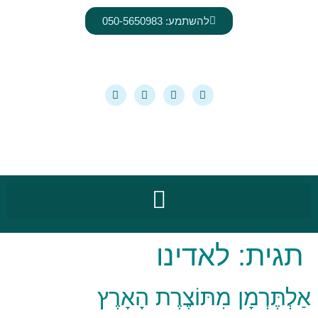
לתוכן
להשתמע: 050-5650983
תגית:
לאדינו
אַלְתֶּרְמָן מִתּוֹצֶרֶת הָאָרֶץ