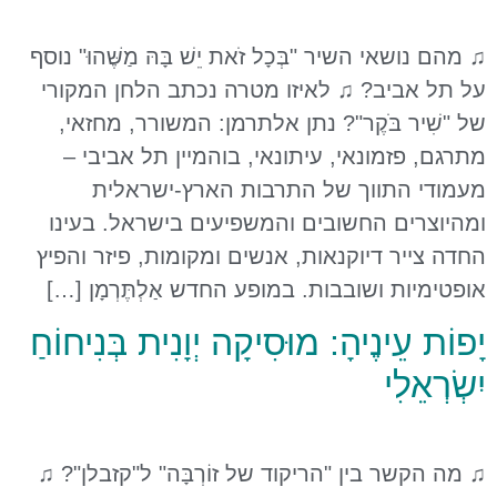
♫ מהם נושאי השיר "בְּכָל זֹאת יֵשׁ בָּהּ מַשֶּׁהוּ" נוסף
על תל אביב? ♫ לאיזו מטרה נכתב הלחן המקורי
של "שִׁיר בֹּקֶר"? נתן אלתרמן: המשורר, מחזאי,
מתרגם, פזמונאי, עיתונאי, בוהמיין תל אביבי –
מעמודי התווך של התרבות הארץ-ישראלית
ומהיוצרים החשובים והמשפיעים בישראל. בעינו
החדה צייר דיוקנאות, אנשים ומקומות, פיזר והפיץ
אופטימיות ושובבות. במופע החדש אַלְתֶּרְמָן […]
יָפוֹת עֵינֶיהָ: מוּסִיקָה יְוָנִית בְּנִיחוֹחַ
יִשְׂרְאֵלִי
♫ מה הקשר בין "הריקוד של זוֹרְבָּה" ל"קזבלן"? ♫