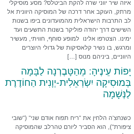
איזה שיר יווני שרה להקת הביטלס? מסע מוסיקלי
מרתק, העוקב אחר דרכה של המוסיקה היוונית אל
לב התרבות הישראלית מהמועדונים ביפו בשנות
השישים דרך יהודה פוליקר בשנות התשעים ועד
ימינו. הצטרפו אלינו למופע סוחף, חוויתי, מעשיר
ומרגש, בו נשיר קלאסיקות של גדולי היוצרים
היווניים, ביניהם מנוס […]
יָפוֹת עֵינֶיהָ: מֵהַטָּבֶרְנָה לַבָּמָה
בְּמוּסִיקָה יִשְׂרְאֵלִית-יְוָנִית הַחוֹדֶרֶת
לַנְּשָׁמָה
כשנחצ'ה הלחין את "ריח תפוח אודם שני" ("שובי
ציפורת"), הוא הסביר ליורם טהרלב שהמוסיקה