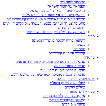
הרצאות לחוגי בית
הפנתאון של הזמר הישראלי
צלילים לחגים: הרצאות לרגל חגי ישראל
פרישמן פינת ברודווי: מחזות הזמר הישראליים
סוויטה מקומית ובינלאומית: תופעות במוסיקה הפופולרית
מחטיבה צעירה ועד יב': מפגשי העשרה מוסיקליים חוויתיים
וחינוכיים לתלמידים
זרקור קלאסי (מלחינים, אופרות ואופרטות)
מדיה
ראיונות ברדיו והסכתים (פודקאסטים)
כנסים
מאמרים
קריינות והנחיית קונצרטים
סדנאות
סדנאות פיתוח מנהלים ועובדים לחברות ולארגונים
סדנאות לצוותי הוראה
סדנאות לתלמידים/ות ולבני נוער
סדנאות למגמות מוסיקה ולמורים/ות בקונסרבטוריונים
טיולי מוסיקה בארץ ובעולם
טיולי 2026 בארץ ובעולם
טיולים קודמים
ספרי ילדים ומחזות
אֱלִיעָד לוֹמֵד אוֹתִיּוֹת בְּגַן הַחַיּוֹת
הַמִּשְׁקָפַיִם הַוְּרֻדִּים שֶׁל יָעֵל
מחזות מוסיקליים