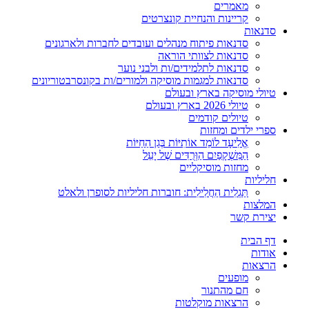
מאמרים
קריינות והנחיית קונצרטים
סדנאות
סדנאות פיתוח מנהלים ועובדים לחברות ולארגונים
סדנאות לצוותי הוראה
סדנאות לתלמידים/ות ולבני נוער
סדנאות למגמות מוסיקה ולמורים/ות בקונסרבטוריונים
טיולי מוסיקה בארץ ובעולם
טיולי 2026 בארץ ובעולם
טיולים קודמים
ספרי ילדים ומחזות
אֱלִיעָד לוֹמֵד אוֹתִיּוֹת בְּגַן הַחַיּוֹת
הַמִּשְׁקָפַיִם הַוְּרֻדִּים שֶׁל יָעֵל
מחזות מוסיקליים
חליליות
תַּגְלִית הַחֲלִילִית: חוברות חליליות לסופרן ולאלט
המלצות
יצירת קשר
דף הבית
אודות
הרצאות
מופעים
חם מהתנור
הרצאות מוקלטות