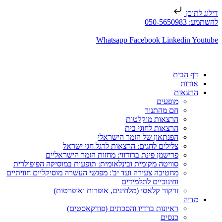
דילוג לתוכן
להשתמע: 050-5650983
Whatsapp
Facebook
Linkedin
Youtube
דף הבית
אודות
הרצאות
מופעים
חם מהתנור
הרצאות מוקלטות
הרצאות לחוגי בית
הפנתאון של הזמר הישראלי
צלילים לחגים: הרצאות לרגל חגי ישראל
פרישמן פינת ברודווי: מחזות הזמר הישראליים
סוויטה מקומית ובינלאומית: תופעות במוסיקה הפופולרית
מחטיבה צעירה ועד יב': מפגשי העשרה מוסיקליים חוויתיים
וחינוכיים לתלמידים
זרקור קלאסי (מלחינים, אופרות ואופרטות)
מדיה
ראיונות ברדיו והסכתים (פודקאסטים)
כנסים