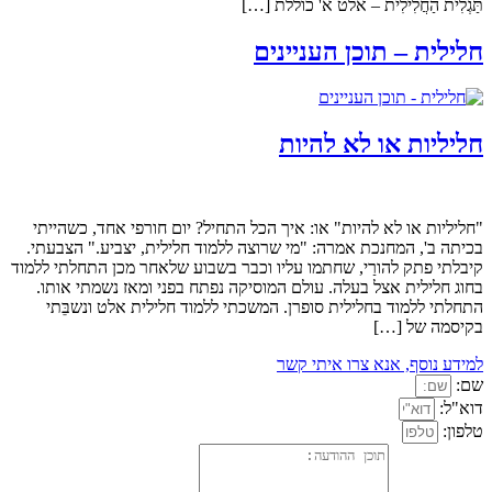
תַּגְלִית הַחֲלִילִית – אלט א' כוללת […]
חלילית – תוכן העניינים
חליליות או לא להיות
"חליליות או לא להיות" או: איך הכל התחיל? יום חורפי אחד, כשהייתי
בכיתה ב', המחנכת אמרה: "מי שרוצה ללמוד חלילית, יצביע." הצבעתי.
קיבלתי פתק להורַי, שחתמו עליו וכבר בשבוע שלאחר מכן התחלתי ללמוד
בחוג חלילית אצל בעלה. עולם המוסיקה נפתח בפני ומאז נשמתי אותו.
התחלתי ללמוד בחלילית סופרן. המשכתי ללמוד חלילית אלט ונשבֵּתי
בקיסמה של […]
למידע נוסף, אנא צרו איתי קשר
שם:
דוא"ל:
טלפון: